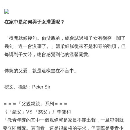
在家中是如何與子女溝通呢？
「得閒就傾幾句。做父親的，總會試過和子女有衡突，鬧了
幾句，過一會沒事了。」溫柔細膩從來不是和哥的強項，但
每講到子女時，總會感覺到他的溫馨關愛。
傳統的父愛，就是這樣盡在不言中。
撰文、攝影：Peter Sir
＝＝＝「父親親親」系列＝＝＝
《「嚴父」VS 「慈父」》李健和
「教青年隊的其中一個規條就是
家長不能出聲
，一旦犯例就
要立即離隊。表面看，這是很嚴格的要求，但實際是要青少