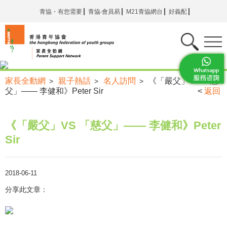
青協・有您需要
青協‧會員易
M21青協網台
好義配
家長全動網
親子熱話
名人訪問
《「嚴父」VS 「慈
>
>
>
父」—— 李健和》Peter Sir
<
返回
《「嚴父」VS 「慈父」—— 李健和》Peter
Sir
2018-06-11
分享此文章：