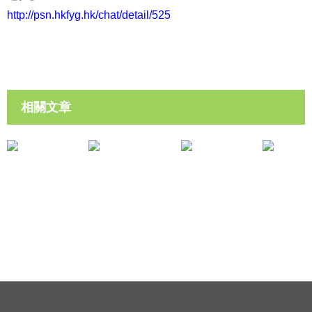
http://psn.hkfyg.hk/chat/detail/525
相關文章
短片熱話
小孩管教
飛凡雙職婦女嘉許典禮（飛凡夢想獎得獎者 謝嘉雯女士）