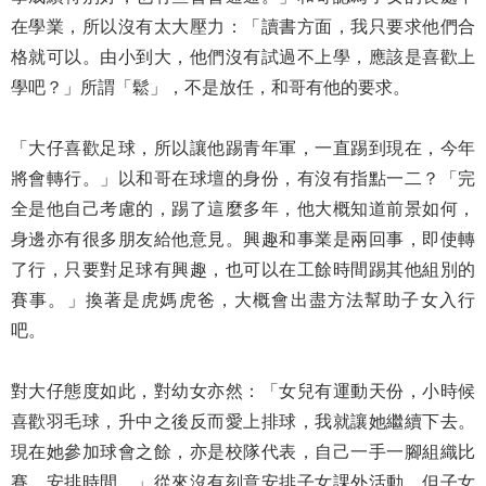
在學業，所以沒有太大壓力：「讀書方面，我只要求他們合
格就可以。由小到大，他們沒有試過不上學，應該是喜歡上
學吧？」所謂「鬆」，不是放任，和哥有他的要求。
「大仔喜歡足球，所以讓他踢青年軍，一直踢到現在，今年
將會轉行。」以和哥在球壇的身份，有沒有指點一二？「完
全是他自己考慮的，踢了這麼多年，他大概知道前景如何，
身邊亦有很多朋友給他意見。興趣和事業是兩回事，即使轉
了行，只要對足球有興趣，也可以在工餘時間踢其他組別的
賽事。」換著是虎媽虎爸，大概會出盡方法幫助子女入行
吧。
對大仔態度如此，對幼女亦然：「女兒有運動天份，小時候
喜歡羽毛球，升中之後反而愛上排球，我就讓她繼續下去。
現在她參加球會之餘，亦是校隊代表，自己一手一腳組織比
賽，安排時間。」從來沒有刻意安排子女課外活動，但子女