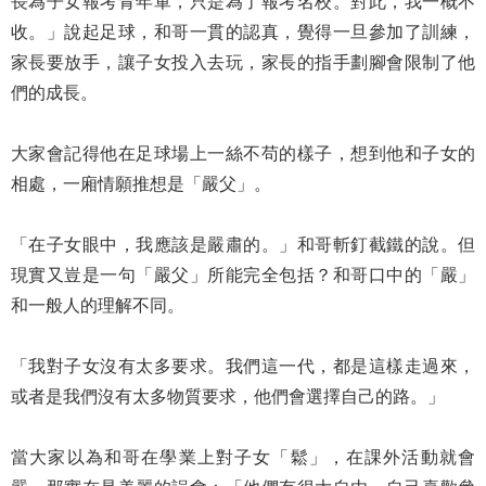
長為子女報考青年軍，只是為了報考名校。對此，我一概不
收。」說起足球，和哥一貫的認真，覺得一旦參加了訓練，
家長要放手，讓子女投入去玩，家長的指手劃腳會限制了他
們的成長。
大家會記得他在足球場上一絲不苟的樣子，想到他和子女的
相處，一廂情願推想是「嚴父」。
「在子女眼中，我應該是嚴肅的。」和哥斬釘截鐵的說。但
現實又豈是一句「嚴父」所能完全包括？和哥口中的「嚴」
和一般人的理解不同。
「我對子女沒有太多要求。我們這一代，都是這樣走過來，
或者是我們沒有太多物質要求，他們會選擇自己的路。」
當大家以為和哥在學業上對子女「鬆」，在課外活動就會