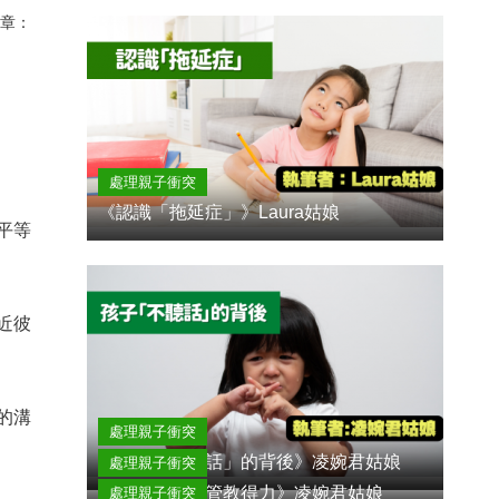
章：
處理親子衝突
《認識「拖延症」》Laura姑娘
平等
近彼
的溝
處理親子衝突
《孩子「不聽話」的背後》凌婉君姑娘
處理親子衝突
《減輕壓力，管教得力》凌婉君姑娘
處理親子衝突