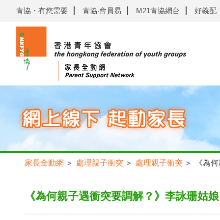
青協・有您需要
青協‧會員易
M21青協網台
好義配
家長全動網
處理親子衝突
處理親子衝突
《為何
>
>
>
《為何親子遇衝突要調解？》李詠珊姑娘