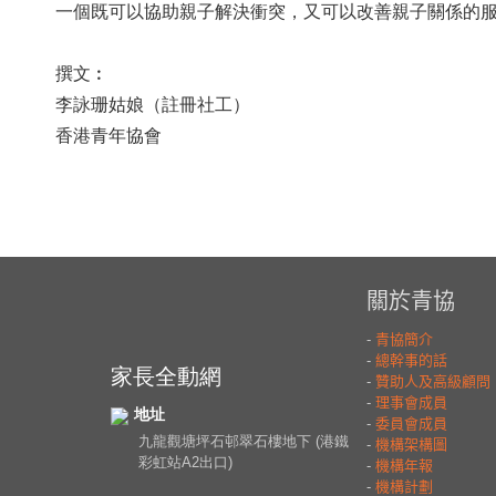
一個既可以協助親子解決衝突，又可以改善親子關係的
撰文︰
李詠珊姑娘（註冊社工）
香港青年協會
家長全動網
地址
九龍觀塘坪石邨翠石樓地下 (港鐵
彩虹站A2出口)