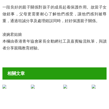
一段良好的親子關係對孩子的成長起着保護作用。故當子女
做錯事，父母更需要耐心了解他們感受，讓他們感到被尊
重，通過坦誠分享及處理錯誤同時，好好保護親子關係。
凌婉君姑娘
本欄由香港青年協會家長全動網社工及嘉賓輪流執筆，與讀
者分享親職教育經驗。
相關文章
處理親子衝突
處理親子衝突
《孩子「不聽話」的背後》凌婉君姑娘
從Band 3學生到註