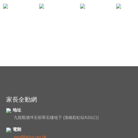
《安全感的啟示》文廸姑娘
家長全動網
地址
九龍觀塘坪石邨翠石樓地下 (港鐵彩虹站A2出口)
電郵
psn@hkfyg.org.hk