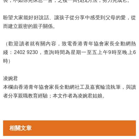
喪，不如你先休息一會，之後一齊找找方法，努力完成它。
盼望大家能好好說話、讓孩子從分享中感受到父母的愛，從
而建立親密的親子關係。
（歡迎讀者就有關內容，致電香港青年協會家長全動網熱
綫：2402 9230，查詢時間為星期一至五上午9時至晚上6
時）
凌婉君
本欄由香港青年協會家長全動網社工及嘉賓輪流執筆，與讀
者分享親職教育經驗；本文作者為凌婉君姑娘。
相關文章
拉近親子距離
拉近親子距離