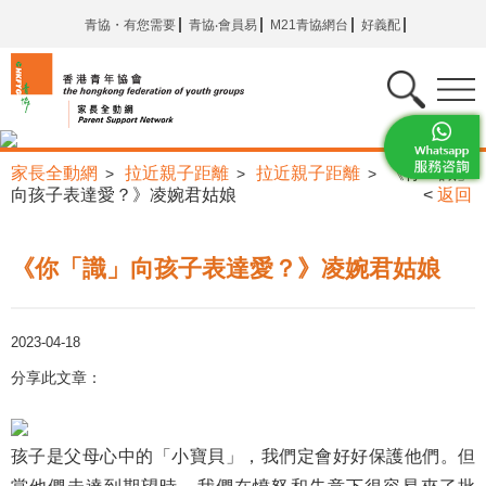
青協・有您需要
青協‧會員易
M21青協網台
好義配
家長全動網
拉近親子距離
拉近親子距離
《你「識」
>
>
>
向孩子表達愛？》凌婉君姑娘
<
返回
《你「識」向孩子表達愛？》凌婉君姑娘
2023-04-18
分享此文章：
孩子是父母心中的「小寶貝」，我們定會好好保護他們。但