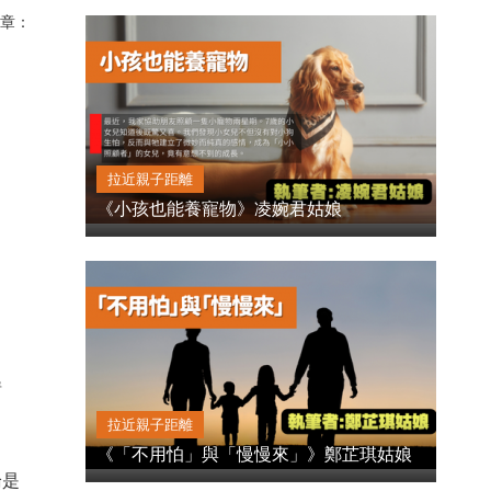
章：
拉近親子距離
《小孩也能養寵物》凌婉君姑娘
情
拉近親子距離
《「不用怕」與「慢慢來」》鄭芷琪姑娘
論是