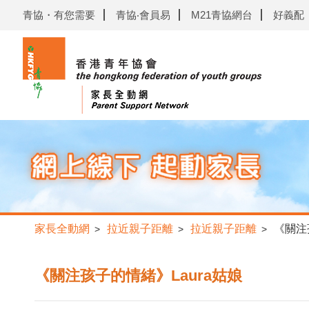
青協・有您需要
青協‧會員易
M21青協網台
好義配
家長全動網
拉近親子距離
拉近親子距離
《關注
>
>
>
《關注孩子的情緒》Laura姑娘