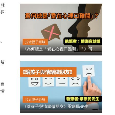
可能
入探
出
氣、
拉近親子距離
《為何總是「愛在心裡口難開」？》傅海宜姑娘
的幫
展自
升情
拉近親子距離
《讓孩子與情緒做朋友》梁康民先生