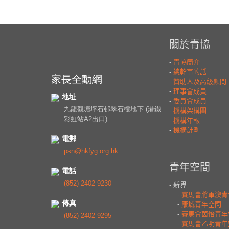
家長全動網
地址
九龍觀塘坪石邨翠石樓地下 (港鐵
彩虹站A2出口)
電郵
psn@hkfyg.org.hk
電話
(852) 2402 9230
傳真
(852) 2402 9295