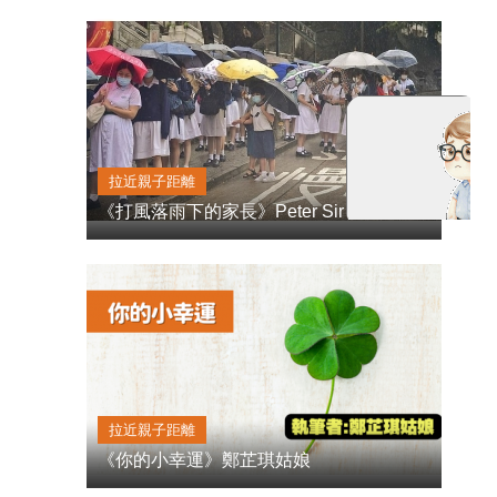
拉近親子距離
《打風落雨下的家長》Peter Sir
拉近親子距離
《你的小幸運》鄭芷琪姑娘