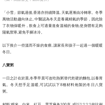
「小雪」節氣過後,香港亦持續降溫, 天氣逐漸由冷轉寒。冬季
萬物活動趨向休止, 中醫認為冬天是養藏精氣的季節，因此除
了衣物保暖外，飲食上可適量進食溫補的食物,使身體有足夠
陽氣禦寒,避免手腳冰冷。
以下推介一些溫而不燥的食療, 讓家長和孩子一起過一個暖暖
冬日。
八寶粥
一日之計在於晨,冬季早晨可改吃熱粥替代乾硬的麵包,以養胃
氣。冬天想手足溫暖,可試試以下8種材料炮製的冬日八寶
粥。
材料:糯米﹑白米﹑紅豆﹑黑芝麻各100克, 或以1:1:1:1的比例