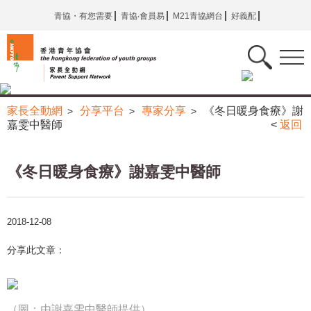
青協・有您需要
青協‧會員易
M21青協網台
好義配
家長全動網
分享平台
專家分享
《冬日暖身食療》謝
>
>
>
嘉雯中醫師
<
返回
《冬日暖身食療》謝嘉雯中醫師
2018-12-08
分享此文章：
（圖：由謝嘉雯中醫師提供）