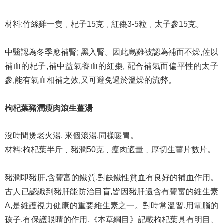
材料:竹絲雞一隻﹑杞子15克﹑紅棗3-5粒﹑太子參15克。
中醫認為冬季應補腎; 黑入腎。因此烏雞被認為補而不燥,佐以
補血的杞子,補中益氣養血的紅棗, 配合補氣而偏平性的太子
參,能有氣血相補之效,又可避免過於溫燥的流弊。
枸杞葉豬潤瘦肉滾生薑湯
沒時間煲老火湯, 來個滾湯,同樣暖胃。
材料:枸杞葉半斤﹑豬潤50克﹑瘦肉適量﹑厚切生薑片數片。
豬潤即豬肝,含豐富的鐵質,對缺鐵性貧血有良好的補血作用。
古人已認識到豬肝能防治目盲,皆因豬肝還含有豐富的維生素
A,是維護視力健康的重要維生素之一。對時常溫習,用電腦的
孩子,有保護眼睛的作用,《本草綱目》記載枸杞葉具有明目、