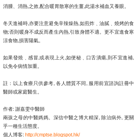
消腫、消熱,之效,配合暖胃散寒的生薑,此湯水補血又養眼。
冬天進補時,亦要注意避免辛辣燥熱,如煎炸﹑油膩﹑燒烤的食
物;否則暖身不成反而產生內熱,引致身體不適。更不宜進食寒
涼食物,損害陽氣。
如果發燒﹑感冒,或表現上火,如便秘﹑口舌潰瘍,則不宜進補,
以免令病情加重。
註：以上食療只供參考, 各人體質不同, 服用前宜諮詢註冊中
醫師或家庭醫生。
作者: 謝嘉雯中醫師
兩孩之母的中醫媽媽。深信中醫之博大精深, 除治病外, 更關
乎一種生活態度。
個人博客:
http://cmptse.blogspot.hk/