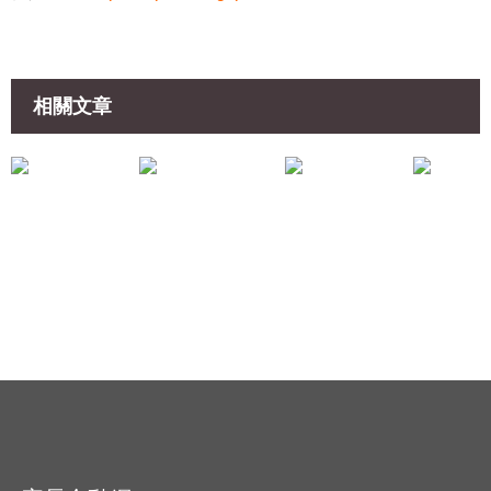
相關文章
專家分享
專家分享
《生涯探索，從小至大的準備》張笑容
《沒有遺憾的人生》何