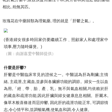
相比, 殆無其匹。
玫瑰花在中藥歸類為理氣藥, 理的就是「肝鬱之氣」。
(香港婦女很多時回家仍要繼續工作﹑照顧家人和處理家中
瑣事,壓力隨時爆煲。)
（圖：由謝嘉雯中醫師提供）
什麼是肝鬱
?
肝鬱是中醫臨床常見的證候之一。中醫認為肝為剛臟;主情
緒, 主疏泄,主藏血,並參與各臟腑功能的調節。婦女一生以血
為用,「經﹑帶﹑胎﹑產﹑乳」無不與氣血相關,均依賴於肝
的藏血和疏泄功能,因此肝臟與婦女健康息息相關。肝屬木,
像草木般喜條達而惡抑鬱, 因此肝的疏泄功能正常, 可調節情
志,令心情平和,並調暢氣機,使氣血和調,令人健康。