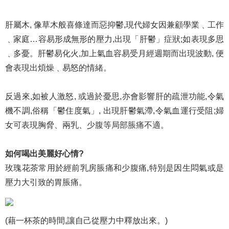
肝屬木, 像草木般喜條達而惡抑鬱,現代婦女因兼顧學業﹑工作
﹑家庭…容易形成無形的壓力,出現「肝鬱」症狀;如表現多思
﹑多憂。肝鬱易化火,加上氣血容易受月經週期而出現波動, 便
會表現出煩燥﹑易怒的情緒。
反過來,如被人激怒, 或過於憂思,亦會影響肝的疏泄功能,令氣
機不調,俗稱「鬱住度氣」, 出現肝鬱氣滯,令氣血運行受阻;婦
女可表現胸脅、兩乳、少腹等局部脹痛不適。
如何喝出美麗好心情?
玫瑰花茶常用於經前乳房脹痛和少腹痛,特別是因生悶氣或是
壓力大引致的胃脹痛。
(藉一杯茶的時間,讓自己從壓力中釋放出來。)