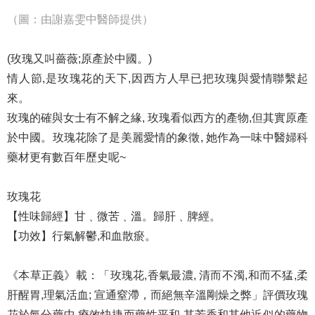
（圖：由謝嘉雯中醫師提供）
(玫瑰又叫薔薇;原產於中國。)
情人節,是玫瑰花的天下,因西方人早已把玫瑰與愛情聯繫起
來。
玫瑰的確與女士有不解之緣, 玫瑰看似西方的產物,但其實原產
於中國。玫瑰花除了是美麗愛情的象徵, 她作為一味中醫婦科
藥材更有數百年歷史呢~
玫瑰花
【性味歸經】甘﹑微苦﹑溫。歸肝﹑脾經。
【功效】行氣解鬱,和血散瘀。
《本草正義》載：「玫瑰花,香氣最濃, 清而不濁,和而不猛,柔
肝醒胃,理氣活血; 宣通窒滯，而絕無辛溫剛燥之弊」評價玫瑰
花於氣分藥中,療效快捷而藥性平和,其芳香和其他近似的藥物