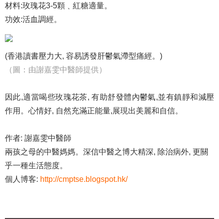
材料:玫瑰花3-5顆﹑紅糖適量。
功效:活血調經。
(香港讀書壓力大, 容易誘發肝鬱氣滯型痛經。)
（圖：由謝嘉雯中醫師提供）
因此,適當喝些玫瑰花茶, 有助舒發體內鬱氣,並有鎮靜和減壓
作用。心情好, 自然充滿正能量,展現出美麗和自信。
作者: 謝嘉雯中醫師
兩孩之母的中醫媽媽。深信中醫之博大精深, 除治病外, 更關
乎一種生活態度。
個人博客:
http://cmptse.blogspot.hk/