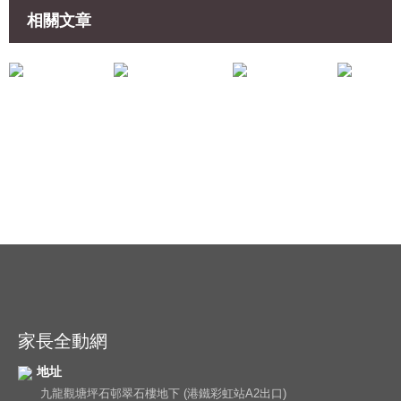
相關文章
共享平台
共享平台
【新加坡數學小教室7】以圖像法解難 跳級學中學比例題目
家長全動網
地址
九龍觀塘坪石邨翠石樓地下 (港鐵彩虹站A2出口)