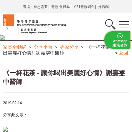
青協・有您需要
青協‧會員易
M21青協網台
好義配
家長全動網
分享平台
專家分享
《一杯花茶 - 讓你喝
>
>
>
出美麗好心情》謝嘉雯中醫師
<
返回
《一杯花茶 - 讓你喝出美麗好心情》謝嘉雯
中醫師
2019-02-14
分享此文章：