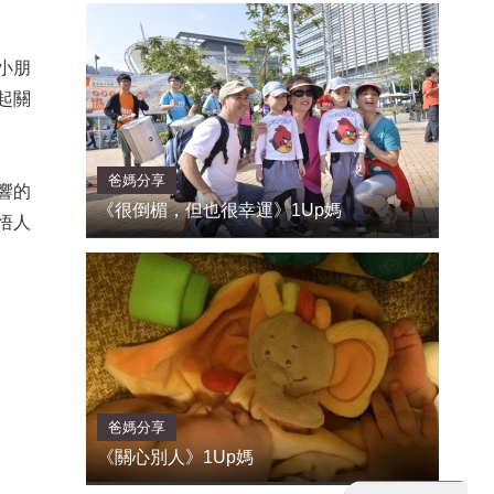
小朋
起關
爸媽分享
響的
《很倒楣，但也很幸運》1Up媽
悟人
爸媽分享
《關心別人》1Up媽