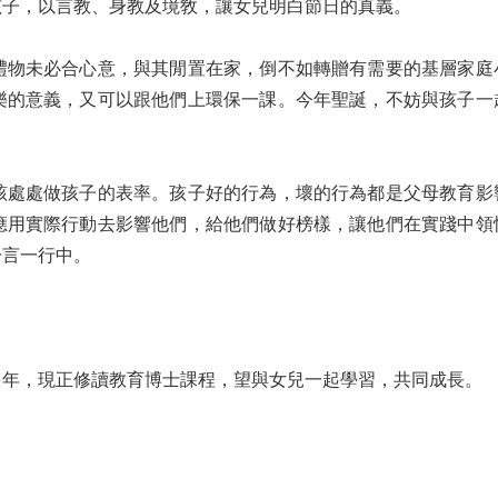
孩子，以言教、身教及境敎，讓女兒明白節日的真義。
禮物未必合心意，與其閒置在家，倒不如轉贈有需要的基層家庭
樂的意義，又可以跟他們上環保一課。今年聖誕，不妨與孩子一
。
該處處做孩子的表率。孩子好的行為，壞的行為都是父母教育影
應用實際行動去影響他們，給他們做好榜樣，讓他們在實踐中領
一言一行中。
多年，現正修讀教育博士課程，望與女兒一起學習，共同成長。