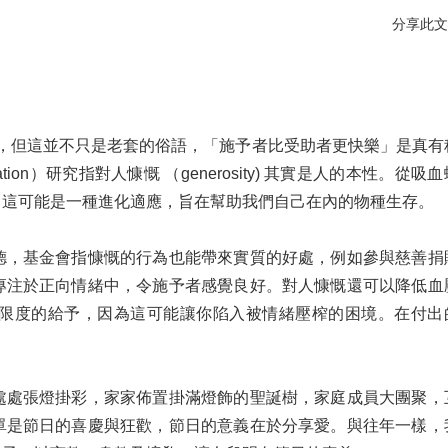
分享此文
調，但這並不只是老套的俗語，「施予者比受助者更快樂」是真有
dation）研究指對人慷慨 （generosity) 其實是人的本性。從吸
，這可能是一種進化適應，旨在幫助我們自己在內的物種生存。
德，基金會指慷慨的行為也能帶來實質的好處，例如參與慈善捐
專注於正向情緒中，令施予者感覺良好。對人慷慨還可以降低血
限度的給予，因為這可能讓你陷入被情緒壓榨的困境。在付出
處處張燈掛彩，家家佈置掛滿燈飾的聖誕樹，家庭成員大團聚，
單是節日的喜慶與狂歡，節日的意義在於分享愛。與往年一樣，