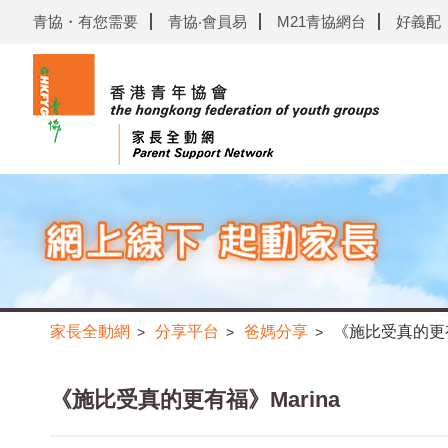
青協・有您需要
青協‧會員易
M21青協網台
好義配
家長全動網
分享平台
爸媽分享
《施比受真的更有
>
>
>
《施比受真的更有福》Marina