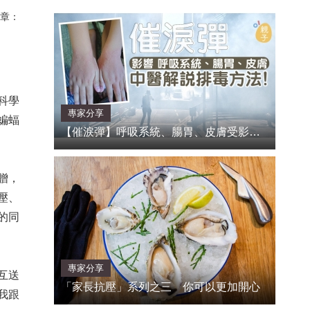
章：
科學
專家分享
血蝙蝠
【催淚彈】呼吸系統、腸胃、皮膚受影響 中醫解說對策｜謝嘉雯
贈，
壓、
的同
專家分享
互送
「家長抗壓」系列之三 你可以更加開心
我跟