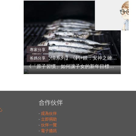
專家分享
【家長好心情系列】《鈣+鎂：安神之鑰》黃詩田
爸媽分享
《「原子習慣」如何讓子女的新年目標不流於空談》Marina Watt