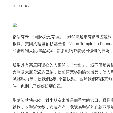
2019-12-06
俗語有云 :「施比受更有福」，雖然聽起來有點陳腔濫
根據。美國約翰坦伯頓基金會（John Templeton Foun
和蜜蜂到大鼠和黑猩猩，許多動物都表現出慷慨的行為
通常具有高度同理心的人更傾向「付出」。這不僅是美
會刺激大腦分泌多巴胺，使前額葉驅動愉悅感受，使人
減輕壓力等，使我們感到幸福快樂。當然我們不能毫無
時。也別忘了好好照顧自己。
聖誕節就快來臨，對小朋友來說是個重大的節日。眼見
禮物，吃聖誕大餐，喜氣洋洋。我認為聖誕的真義不單