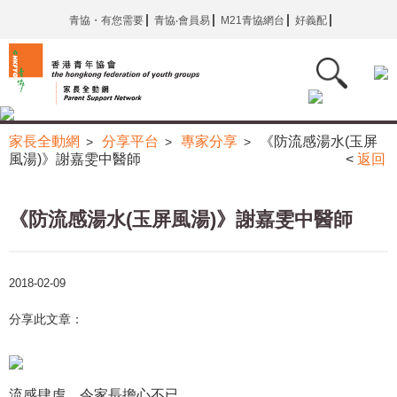
青協・有您需要
青協‧會員易
M21青協網台
好義配
家長全動網
分享平台
專家分享
《防流感湯水(玉屏
>
>
>
風湯)》謝嘉雯中醫師
<
返回
《防流感湯水(玉屏風湯)》謝嘉雯中醫師
2018-02-09
分享此文章：
流感肆虐，令家長擔心不已。