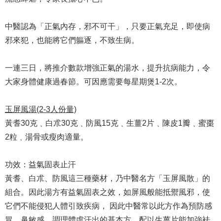
中醫認為「正氣內存，邪不可干」，只要正氣充足，即使病
邪來犯，也能將它們軀逐，不致生病。
一連三日，將推介數款增強正氣的湯水，提升抗病能力，令
大家身體健康過春節。可因應需要每星期煲1-2次。
玉屏風湯(2-3人份量)
黃耆30克﹑白朮30克﹑防風15克﹑生薑2片﹑陳皮1瓣﹑蜜棗
2粒﹑湯骨或瘦肉適量。
功效：益氣固表止汗
黃耆、白朮、防風這三種藥材，乃中醫名方「玉屏風散」的
組合。因此湯方有益氣固表之效，如屏風般能抵禦風邪，使
它們不能侵犯人體引致疾病， 因此中醫常以此方作為預防感
冒﹑鼻敏感﹑調理體虛汗出的基本方，配以生薑片能加強袪