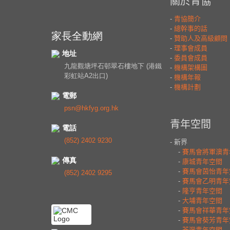
家長全動網
地址
九龍觀塘坪石邨翠石樓地下 (港鐵
彩虹站A2出口)
電郵
psn@hkfyg.org.hk
電話
(852) 2402 9230
傳真
(852) 2402 9295