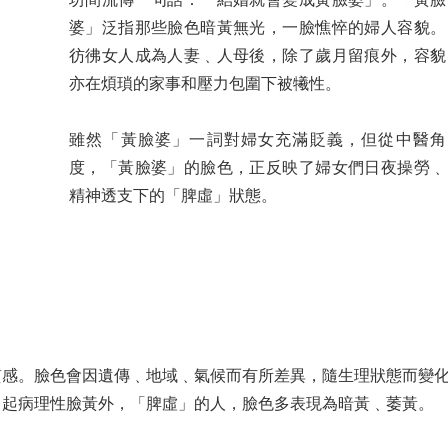
婆」泛指那些臉色暗黃無光，一臉憔悴的婦人容貌。
彷彿女人成為人妻﹑人母後，除了歲月留痕外，容貌
亦在煩瑣的家事和壓力包圍下被犧性。
雖然「黃臉婆」一詞對婦女充滿貶義，但從中醫角
度，「黃臉婆」的臉色，正反映了婦女們日夜操勞﹑
精神透支下的「脾虛」狀態。
質感。臉色會因遺傳﹑地域﹑氣候而有所差異，隨生理狀態而變
引起病理性臉黃外，「脾虛」的人，臉色多表現為暗黃﹑萎黃。