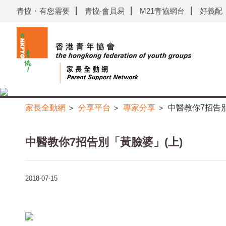
青協・有您需要
青協‧會員易
M21青協網台
好義配
家長全動網
分享平台
專家分享
中醫教你7招告別
>
>
>
中醫教你7招告別「黃臉婆」(上)
2018-07-15