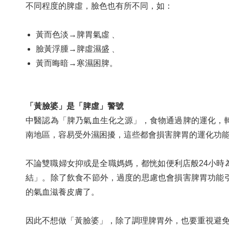
不同程度的脾虛，臉色也有所不同，如：
黃而色淡→脾胃氣虛﹑
臉黃浮腫→脾虛濕盛﹑
黃而晦暗→寒濕困脾。
「黃臉婆」是「脾虛」警號
中醫認為「脾乃氣血生化之源」，食物通過脾的運化，
南地區，容易受外濕困擾，這些都會損害脾胃的運化功
不論雙職婦女抑或是全職媽媽，都恍如便利店般24小時
結」。除了飲食不節外，過度的思慮也會損害脾胃功能
的氣血滋養皮膚了。
因此不想做「黃臉婆」，除了調理脾胃外，也要重視避