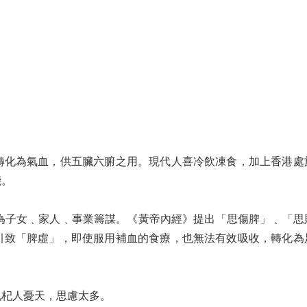
轉化為氣血，供五臟六腑之用。現代人喜冷飲凍食，加上香港處
能。
為子女﹑家人﹑事業籌謀。《黃帝內經》提出「思傷脾」﹑「思
引致「脾虛」，即使服用補血的食療，也無法有效吸收，轉化為
免杞人憂天，思慮太多。