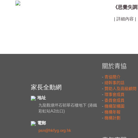
《思覺失調
|
詳細內容
|
家長全動網
地址
九龍觀塘坪石邨翠石樓地下 (港鐵
彩虹站A2出口)
電郵
psn@hkfyg.org.hk