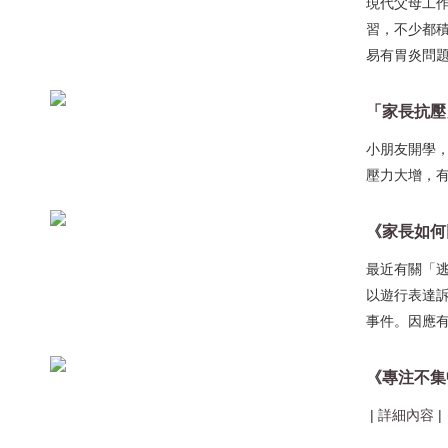
現代父母工
習，不少都
易有胃炎問題
小朋友開學
壓力大增，
最近有關「
以遊行表達
事件。因應有
《專注不集
|
詳細內容
|