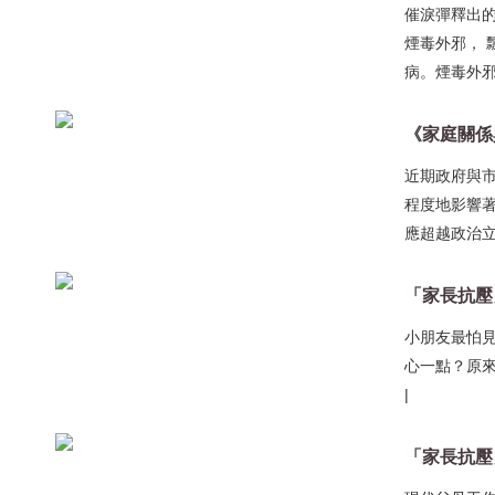
催淚彈釋出的
煙毒外邪， 
病。煙毒外邪
《家庭關係
近期政府與
程度地影響
應超越政治立
「家長抗壓
小朋友最怕
心一點？原
|
「家長抗壓