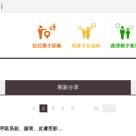
專家分享
1
2
3
4
5
...11
【催淚彈】呼吸系統、腸胃、皮膚受影響 中醫解說對策｜謝嘉雯