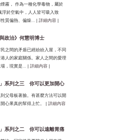
煙霧， 作為一種化學毒物，屬於
飄浮於空氣中，人人皆可吸入致
性質偏熱、偏燥...
|
詳細內容
|
與政治》何慧明博士
市民之間的矛盾已經紛紛入屋，不同
著港人的家庭關係。家人之間的愛理
場，現實是...
|
詳細內容
|
」系列之三 你可以更加開心
見到父母板著臉。有甚麼方法可以開
來開心果真的幫得上忙。
|
詳細內容
」系列之二 你可以遠離胃痛