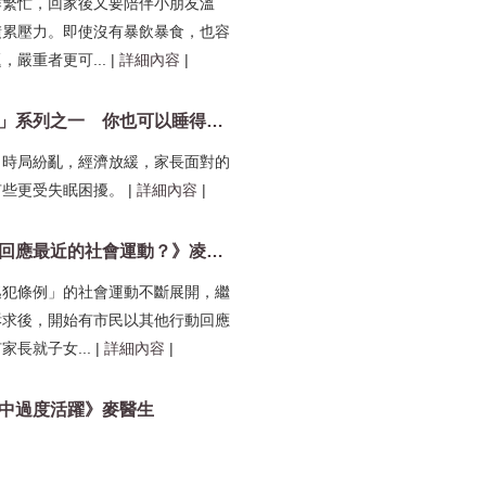
作繁忙，回家後又要陪伴小朋友溫
積累壓力。即使沒有暴飲暴食，也容
，嚴重者更可...
|
詳細內容
|
「家長抗壓」系列之一 你也可以睡得更好
，時局紛亂，經濟放緩，家長面對的
有些更受失眠困擾。
|
詳細內容
|
《家長如何回應最近的社會運動？》凌婉君姑娘
逃犯條例」的社會運動不斷展開，繼
訴求後，開始有市民以其他行動回應
家長就子女...
|
詳細內容
|
中過度活躍》麥醫生