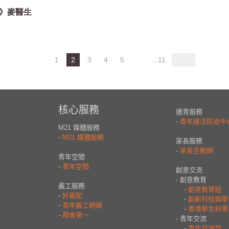
》麥醫生
1
2
3
4
5
...11