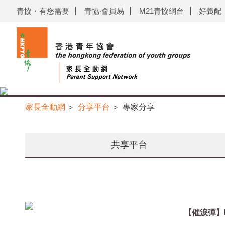
青協・有您需要
青協‧會員易
M21青協網台
好義配
家長全動網
分享平台
專家分享
>
>
共享平台