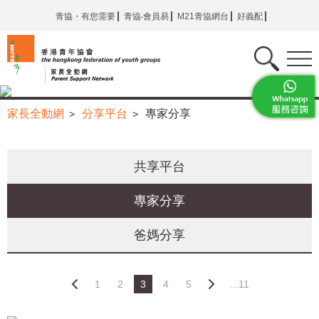
青協・有您需要
青協‧會員易
M21青協網台
好義配
家長全動網
分享平台
專家分享
>
>
共享平台
專家分享
爸媽分享
1
2
3
4
5
...11