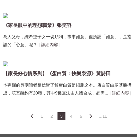
《家長眼中的理想職業》張笑容
為人父母，總希望子女一切順利，事事如意。但所謂「如意」，是指
誰的「心意」呢？
|
詳細內容
|
【家長好心情系列】《蛋白質：快樂泉源》黃詩田
本專欄的長期讀者相信皆了解蛋白質是細胞之本。蛋白質由胺基酸構
成，胺基酸約有20種，其中9種無法由人體合成，必需...
|
詳細內容
|
1
2
3
4
5
...11