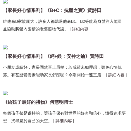
【家長好心情系列】《B+C：抗壓之寶》黃詩田
維他命B家族龐大，許多人都聽過他命B1、B2等能為身體注入能量，
並協助將體內囤積的老舊廢物代謝。
|
詳細內容
|
【家長好心情系列】《鈣+鎂：安神之鑰》黃詩田
小朋友成績好，家長固然喜上眉梢；若成績未如理想，難免心情低
落。有甚麼營養素能助家長舒壓呢？今期開始一連三篇...
|
詳細內容
|
《給孩子最好的禮物》何慧明博士
每個孩子都是獨特的，讓孩子保有對世界的好奇和信心，懂得追求夢
想，找尋屬於自己的天空。
|
詳細內容
|