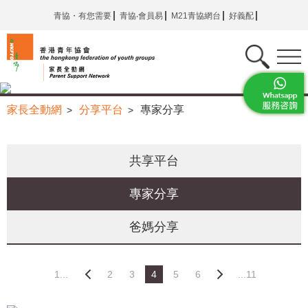
青協・有您需要
青協‧會員易
M21青協網台
好義配
家長全動網
分享平台
專家分享
>
>
共享平台
專家分享
爸媽分享
1...
2
3
4
5
6
...11