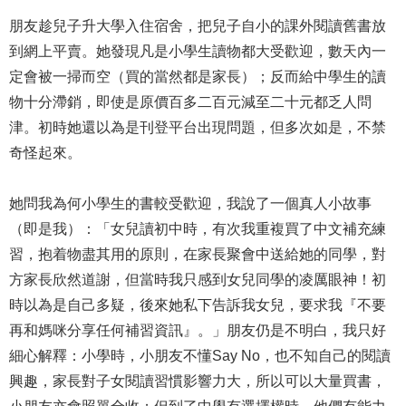
朋友趁兒子升大學入住宿舍，把兒子自小的課外閱讀舊書放
到網上平賣。她發現凡是小學生讀物都大受歡迎，數天內一
定會被一掃而空（買的當然都是家長）；反而給中學生的讀
物十分滯銷，即使是原價百多二百元減至二十元都乏人問
津。初時她還以為是刊登平台出現問題，但多次如是，不禁
奇怪起來。
她問我為何小學生的書較受歡迎，我說了一個真人小故事
（即是我）：「女兒讀初中時，有次我重複買了中文補充練
習，抱着物盡其用的原則，在家長聚會中送給她的同學，對
方家長欣然道謝，但當時我只感到女兒同學的凌厲眼神！初
時以為是自己多疑，後來她私下告訴我女兒，要求我『不要
再和媽咪分享任何補習資訊』。」朋友仍是不明白，我只好
細心解釋：小學時，小朋友不懂Say No，也不知自己的閱讀
興趣，家長對子女閱讀習慣影響力大，所以可以大量買書，