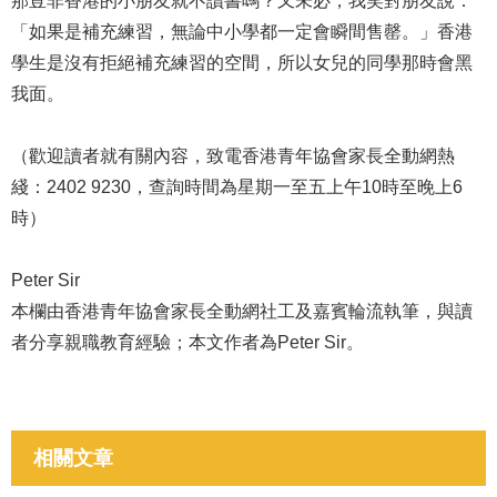
那豈非香港的小朋友就不讀書嗎？又未必，我笑對朋友說：
「如果是補充練習，無論中小學都一定會瞬間售罄。」香港
學生是沒有拒絕補充練習的空間，所以女兒的同學那時會黑
我面。
（歡迎讀者就有關內容，致電香港青年協會家長全動網熱
綫：2402 9230，查詢時間為星期一至五上午10時至晚上6
時）
Peter Sir
本欄由香港青年協會家長全動網社工及嘉賓輪流執筆，與讀
者分享親職教育經驗；本文作者為Peter Sir。
相關文章
培育子女成材
培育子女成材