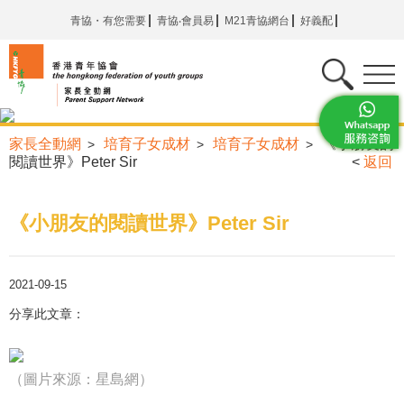
青協・有您需要
青協‧會員易
M21青協網台
好義配
家長全動網
培育子女成材
培育子女成材
《小朋友的
>
>
>
閱讀世界》Peter Sir
<
返回
《小朋友的閱讀世界》Peter Sir
2021-09-15
分享此文章：
（圖片來源：星島網）