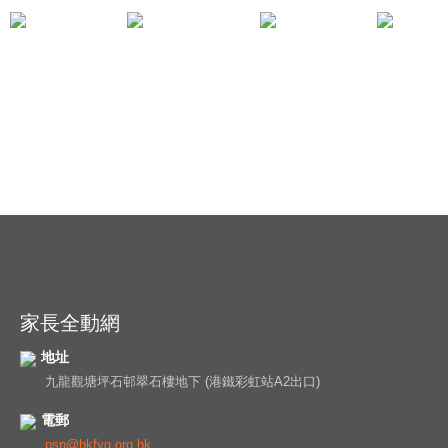
《我是你的老闆》鄭芷琪姑娘
《學習讚賞子女》 Peter
家長全動網
地址
九龍觀塘坪石邨翠石樓地下 (港鐵彩虹站A2出口)
電郵
psn@hkfyg.org.hk