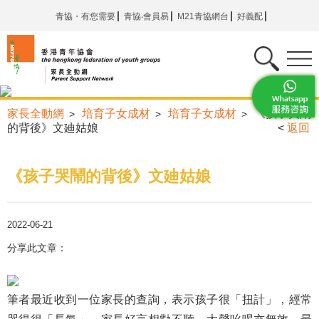
青協・有您需要
青協‧會員易
M21青協網台
好義配
家長全動網
培育子女成材
培育子女成材
《孩子哭鬧
>
>
>
的背後》文廸姑娘
<
返回
《孩子哭鬧的背後》文廸姑娘
2022-06-21
分享此文章：
筆者最近收到一位家長的查詢，表示孩子很「扭計」，經常