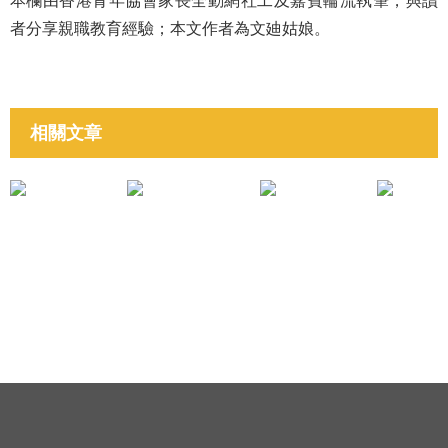
本欄由香港青年協會家長全動網社工及嘉賓輪流執筆，與讀
者分享親職教育經驗；本文作者為文廸姑娘。
相關文章
培育子女成材
培育子女成材
《家長「動口不動手」》黃筠媛姑娘
《青少年活動新常態》Pete