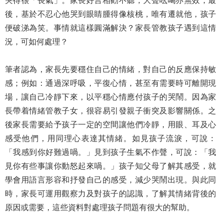
哭得很「長氣」。家長好言相勸不聽，大聲吆喝亦無效，最
後，基於不忍心他哭到眼睛腫得像核桃，唯有遷就他，孩子
便破涕為笑。事情就這樣圓滿解決？家長管教孩子遇到這情
況，可如何處理？
筆者認為，家長先要穩住自己的情緒，對自己的反應保持敏
感；例如：通過深呼吸，平復心情，甚至有需要時可離開現
場，讓自己冷靜下來，以平穩心情應付孩子的哭鬧。因為家
長帶着情緒管教子女，很容易引發親子衝突及影響關係。之
後家長需要給予孩子一定的空間讓他們冷靜，用眼、耳及心
感受他們，用同理心表達其情緒。如見孩子流淚，可說：
「我感到你好難過喎。」見到孩子生氣不作聲，可說：「我
見你有些事讓你動怒起來喎。」孩子知父母了解其感受，就
學會用語言形容和抒發自己的感受，減少哭鬧出現。與此同
時，家長可運用觀察力及對孩子的認識，了解其情緒背後的
原因或需要，這些資料對處理孩子問題有很大的幫助。