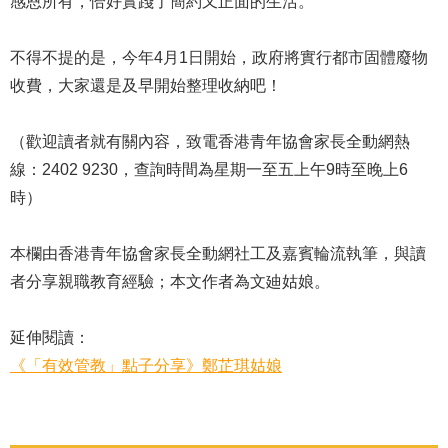
感恩所有，恰好實踐了簡約又正面的生活。
不得不提的是，今年4月1日開始，政府將實行都市固體廢物
收費，大家還是及早開始整理收納吧！
（歡迎讀者就有關內容，致電香港青年協會家長全動網熱
線：2402 9230，查詢時間為星期一至五上午9時至晚上6
時）
本欄由香港青年協會家長全動網社工及嘉賓輪流執筆，與讀
者分享親職教育經驗；本文作者為文廸姑娘。
延伸閱讀：
《「有效管教」點子分享》鄭芷琪姑娘