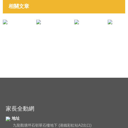
相關文章
培育子女成材
培育子女成材
《認識專注力不足》韓詠芝姑娘
家長全動網
地址
九龍觀塘坪石邨翠石樓地下 (港鐵彩虹站A2出口)