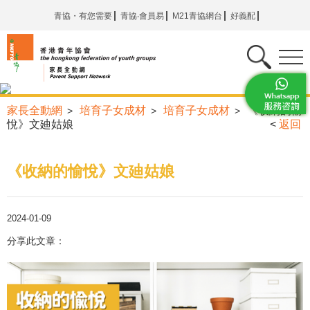
青協・有您需要
青協‧會員易
M21青協網台
好義配
家長全動網
培育子女成材
培育子女成材
《收納的愉
>
>
>
悅》文廸姑娘
<
返回
《收納的愉悅》文廸姑娘
2024-01-09
分享此文章：