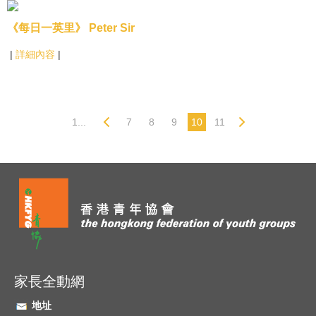
《每日一英里》 Peter Sir
|
詳細內容
|
1...
7
8
9
10
11
家長全動網
地址