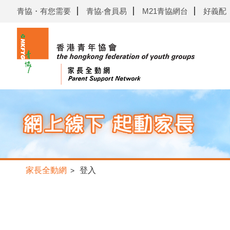
青協・有您需要
青協‧會員易
M21青協網台
好義配
家長全動網
登入
>