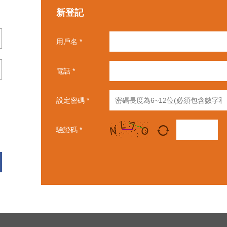
新登記
用戶名 *
電話 *
設定密碼 *
驗證碼 *