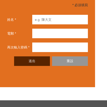
* 必須填寫
姓名 *
電郵 *
再次輸入密碼 *
送出
重設