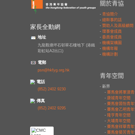
家長全動網
地址
九龍觀塘坪石邨翠石樓地下 (港鐵
彩虹站A2出口)
電郵
psn@hkfyg.org.hk
電話
(852) 2402 9230
傳真
(852) 2402 9295