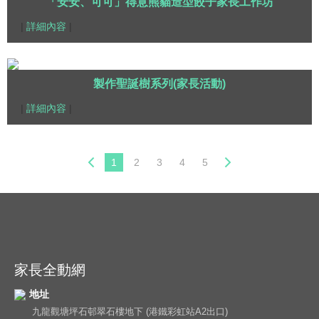
「安安、可可」得意熊貓造型餃子家長工作坊
|
詳細內容
|
製作聖誕樹系列(家長活動)
|
詳細內容
|
1
2
3
4
5
家長全動網
地址
九龍觀塘坪石邨翠石樓地下 (港鐵彩虹站A2出口)