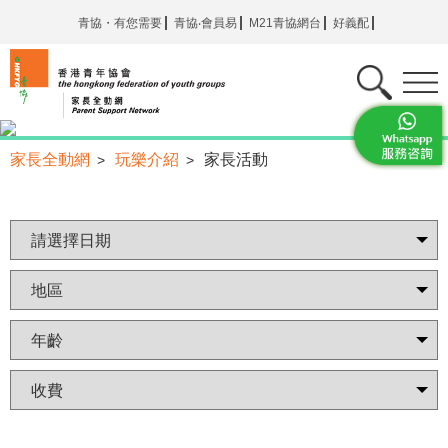
青協・有您需要
青協‧會員易
M21青協網台
好義配
家長全動網
玩樂介紹
家長活動
>
>