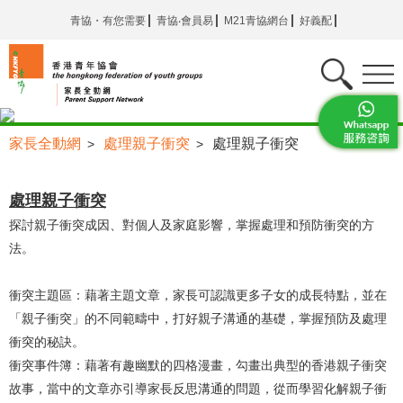
青協・有您需要
青協‧會員易
M21青協網台
好義配
家長全動網
處理親子衝突
處理親子衝突
>
>
處理親子衝突
探討親子衝突成因、對個人及家庭影響，掌握處理和預防衝突的方
法。
衝突主題區：藉著主題文章，家長可認識更多子女的成長特點，並在
「親子衝突」的不同範疇中，打好親子溝通的基礎，掌握預防及處理
衝突的秘訣。
衝突事件簿：藉著有趣幽默的四格漫畫，勾畫出典型的香港親子衝突
故事，當中的文章亦引導家長反思溝通的問題，從而學習化解親子衝