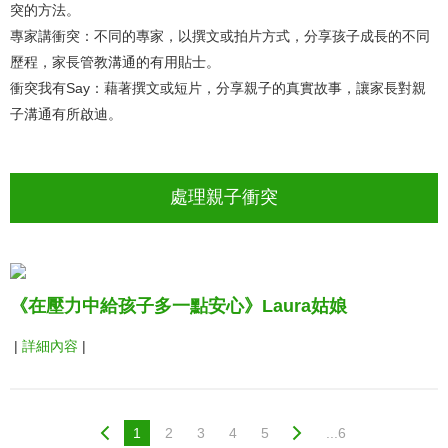
突的方法。
專家講衝突：不同的專家，以撰文或拍片方式，分享孩子成長的不同
歷程，家長管教溝通的有用貼士。
衝突我有Say：藉著撰文或短片，分享親子的真實故事，讓家長對親
子溝通有所啟迪。
處理親子衝突
《在壓力中給孩子多一點安心》Laura姑娘
|
詳細內容
|
1
2
3
4
5
...6