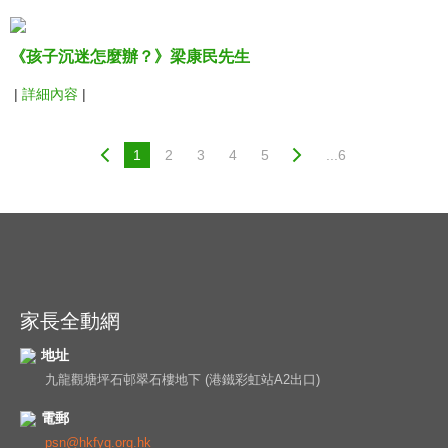
《孩子沉迷怎麼辦？》梁康民先生
|
詳細內容
|
1
2
3
4
5
...6
家長全動網
地址
九龍觀塘坪石邨翠石樓地下 (港鐵彩虹站A2出口)
電郵
psn@hkfyg.org.hk