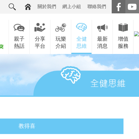
關於我們
網上小組
聯絡我們
親子
分享
玩樂
全健
最新
增值
熱話
平台
介紹
思維
消息
服務
教得喜