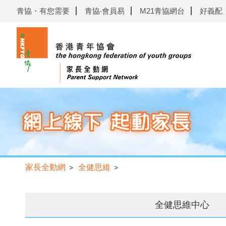
青協・有您需要
青協‧會員易
M21青協網台
好義配
家長全動網
全健思維
>
>
全健思維中心