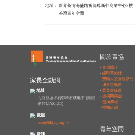
地址：
新界荃灣海盛路祈德尊新邨商業中心2樓
荃灣青年空間
家長全動網
地址
九龍觀塘坪石邨翠石樓地下 (港鐵
彩虹站A2出口)
電郵
psn@hkfyg.org.hk
電話