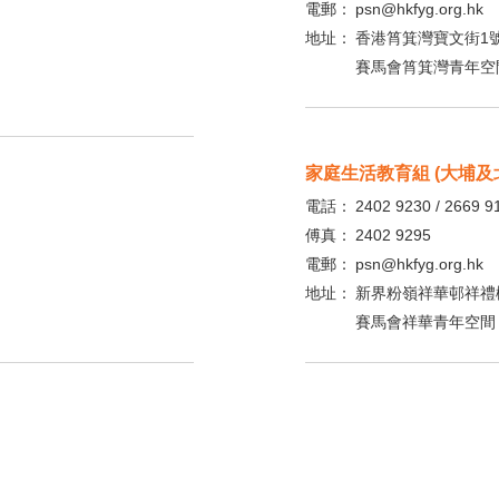
電郵：
psn@hkfyg.org.hk
地址：
香港筲箕灣寶文街1號
賽馬會筲箕灣青年空
家庭生活教育組 (大埔及
電話：
2402 9230 / 2669 9
傅真：
2402 9295
電郵：
psn@hkfyg.org.hk
地址：
新界粉嶺祥華邨祥禮樓 
賽馬會祥華青年空間