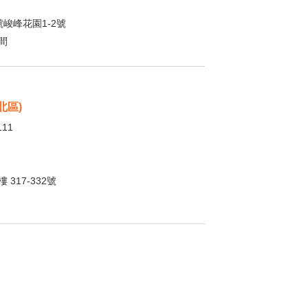
峻峰花園1-2號
間
北區)
111
317-332號