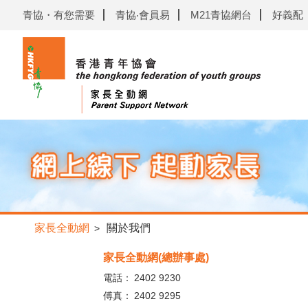
青協・有您需要
青協‧會員易
M21青協網台
好義配
家長全動網
關於我們
>
家長全動網(總辦事處)
電話：
2402 9230
傅真：
2402 9295