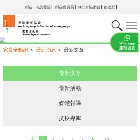
青協・有您需要
青協‧會員易
M21青協網台
好義配
家長全動網
最新消息
最新文章
>
>
最新文章
最新活動
媒體報導
抗疫專輯
1
2
3
4
5
...62