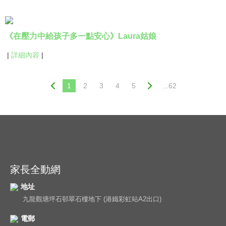
《在壓力中給孩子多一點安心》Laura姑娘
|
詳細內容
|
1
2
3
4
5
...62
家長全動網
地址
九龍觀塘坪石邨翠石樓地下 (港鐵彩虹站A2出口)
電郵