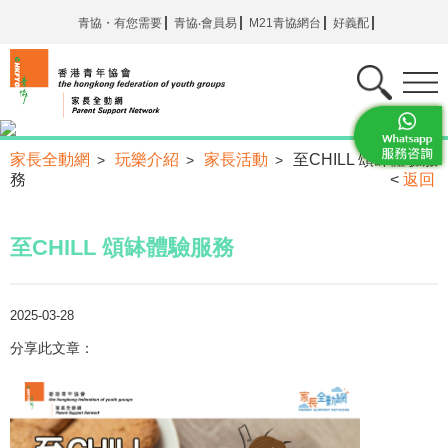
青協・有您需要
青協‧會員易
M21青協網台
好義配
家長全動網
玩樂介紹
家長活動
至CHILL 頌缽體驗服
>
>
>
務
<
返回
至CHILL 頌缽體驗服務
2025-03-28
分享此文章：