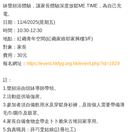
缽聲頻浴體驗，讓家長體驗深度放鬆ME TIME，為自己充
電。
日期：11/4/2025(星期五)
時間：10:30-12:30
地點：紅磡青年空間(紅磡家維邨家興樓3/F)
對象：家長
費用：30元
報名網址：
https://event.hkfyg.org.hk/event.php?id=1929
註：
1.聲頻浴由頌缽導師帶領。
2.活動提供瑜伽蓆。
3.參加者須自備飲用水及穿鬆身衫褲，及按個人需要帶備薄
毛巾/圍巾及眼罩。
4.家長自備食物盒帶走卜卜脆朱古堆回家享用。
5.負責職員：薛巧雯姑娘(註冊社工)