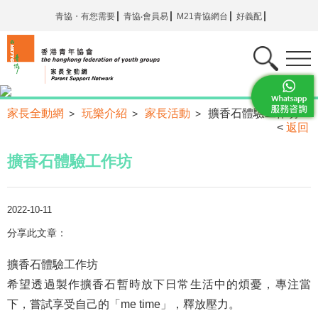
青協・有您需要
青協‧會員易
M21青協網台
好義配
家長全動網
玩樂介紹
家長活動
擴香石體驗工作坊
>
>
>
<
返回
擴香石體驗工作坊
2022-10-11
分享此文章：
擴香石體驗工作坊
希望透過製作擴香石暫時放下日常生活中的煩憂，專注當
下，嘗試享受自己的「me time」，釋放壓力。