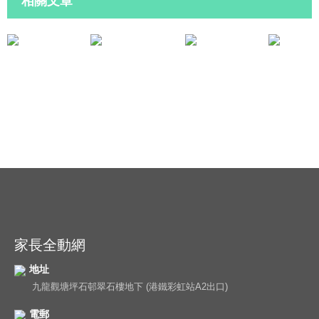
相關文章
親子活動
家長活動
母親節呈獻 - 「芳香⼿作」親子⼯作坊
家居美食齊分享-9
家長全動網
地址
九龍觀塘坪石邨翠石樓地下 (港鐵彩虹站A2出口)
電郵