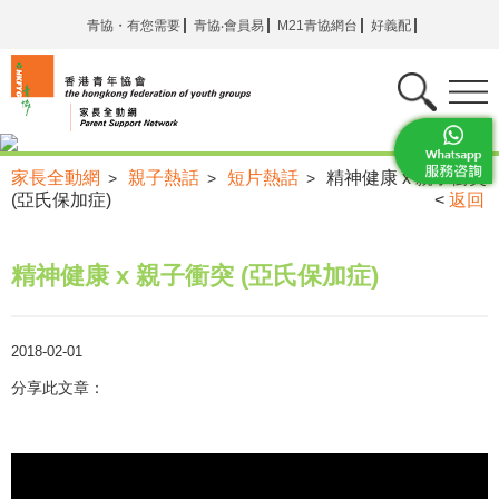
青協・有您需要
青協‧會員易
M21青協網台
好義配
家長全動網
親子熱話
短片熱話
精神健康 x 親子衝突
>
>
>
(亞氏保加症)
<
返回
精神健康 x 親子衝突 (亞氏保加症)
2018-02-01
分享此文章：