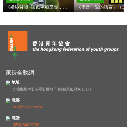
《婚紗背後–讓孤單加空虛，讓當初都過去？（上）》艾文妮姑娘
家長全動網
地址
九龍觀塘坪石邨翠石樓地下 (港鐵彩虹站A2出口)
電郵
psn@hkfyg.org.hk
電話
(852) 2402 9230