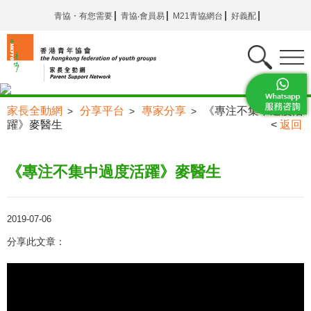
青協・有您需要
青協‧會員易
M21青協網台
好義配
家長全動網
分享平台
專家分享
《專注不集中過度活
>
>
>
躍》麥醫生
<
返回
《專注不集中過度活躍》麥醫生
2019-07-06
分享此文章：