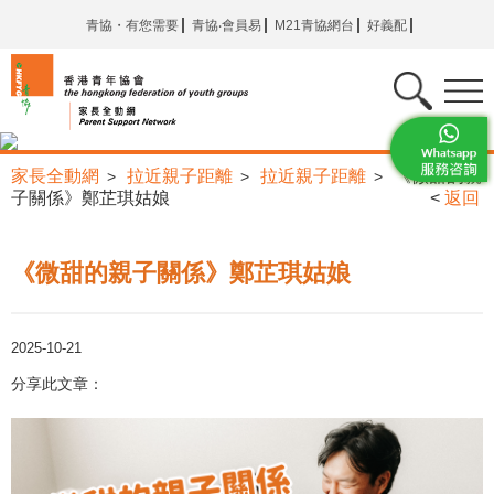
青協・有您需要
青協‧會員易
M21青協網台
好義配
家長全動網
拉近親子距離
拉近親子距離
《微甜的親
>
>
>
子關係》鄭芷琪姑娘
<
返回
《微甜的親子關係》鄭芷琪姑娘
2025-10-21
分享此文章：