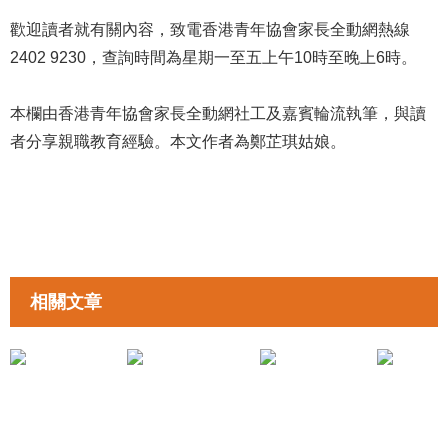
歡迎讀者就有關內容，致電香港青年協會家長全動網熱線
2402 9230，查詢時間為星期一至五上午10時至晚上6時。
本欄由香港青年協會家長全動網社工及嘉賓輪流執筆，與讀
者分享親職教育經驗。本文作者為鄭芷琪姑娘。
相關文章
拉近親子距離
拉近親子距離
《相煎何太急（下）》鄭芷琪姑娘