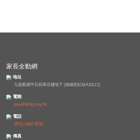
家長全動網
地址
九龍觀塘坪石邨翠石樓地下 (港鐵彩虹站A2出口)
電郵
psn@hkfyg.org.hk
電話
(852) 2402 9230
傳真