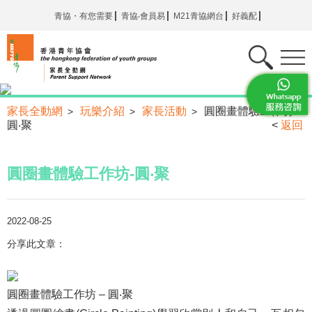
青協・有您需要
青協‧會員易
M21青協網台
好義配
家長全動網
玩樂介紹
家長活動
圓圈畫體驗工作坊-
>
>
>
圓‧聚
<
返回
圓圈畫體驗工作坊-圓‧聚
2022-08-25
分享此文章：
圓圈畫體驗工作坊 – 圓‧聚