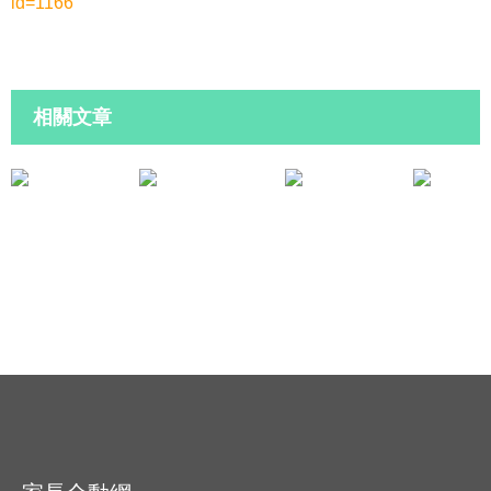
id=1166
相關文章
家長活動
親子活動
VTC 與青協合辦「停一停…聽聽子女的心聲」主題講座 2025
中秋月餅系列(港島區