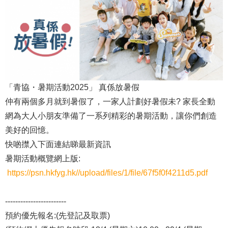
「青協・暑期活動2025」 真係放暑假
仲有兩個多月就到暑假了，一家人計劃好暑假未? 家長全動
網為大人小朋友準備了一系列精彩的暑期活動，讓你們創造
美好的回憶。
快啲㩒入下面連結睇最新資訊
暑期活動概覽網上版:
https://psn.hkfyg.hk//upload/files/1/file/67f5f0f4211d5.pdf
------------------------
預約優先報名:(先登記及取票)