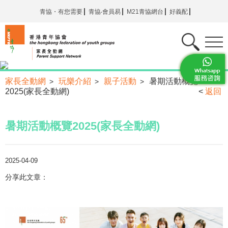
青協・有您需要
青協‧會員易
M21青協網台
好義配
家長全動網
玩樂介紹
親子活動
暑期活動概覽
>
>
>
2025(家長全動網)
<
返回
暑期活動概覽2025(家長全動網)
2025-04-09
分享此文章：