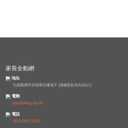
家長全動網
地址
九龍觀塘坪石邨翠石樓地下 (港鐵彩虹站A2出口)
電郵
psn@hkfyg.org.hk
電話
(852) 2402 9230