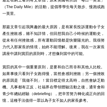
最近在網上看到有文章指，原來英國有所謂「每日一英里」
（The Daily Mile）的活動，提倡導學生每天散步、慢跑或跑
一英里。
那篇文章引起我興趣的最大原因，是有家長投訴運動令子女
產生挫敗感，雖不知詳情，但回想我自己小時候的運動史，
從未有任何挫敗感，所有運動回憶都是快樂陽光的。我很努
力代入那家長的情境，始終不能理解。後來，我在一次家長
講座中講到賞罰的原則時，才想像到當中的可能。
賞罰的其中一個重要原則，是要和自己而非和其他人比較。
如果事後只看到子女跑得慢，當然會感到挫敗；另一個挫敗
的原因是「我做不到」！當目標定得太高時，自然會缺乏動
機。凡事都有正反，社福界在帶領體驗活動之後，通常會和
青少年總結經驗（debriefing），把辛苦努力轉化成正向的回
憶，這種手法值得一眾以為子女不如人的家長參考。