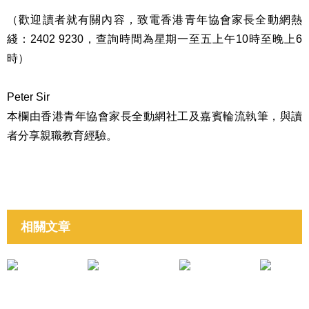
（歡迎讀者就有關內容，致電香港青年協會家長全動網熱
綫：2402 9230，查詢時間為星期一至五上午10時至晚上6
時）
Peter Sir
本欄由香港青年協會家長全動網社工及嘉賓輪流執筆，與讀
者分享親職教育經驗。
相關文章
培育子女成材
培育子女成材
《「有效管教」點子分享》鄭芷琪姑娘