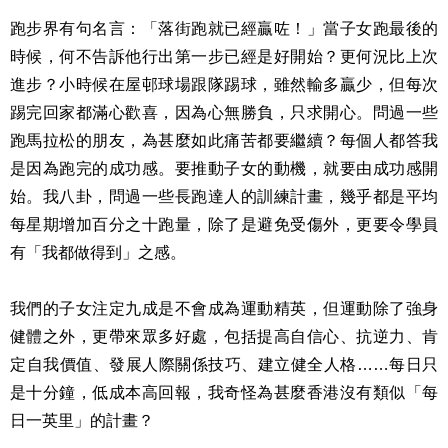
跑步界有句名言：「落街跑就已經贏咗！」當子女跑最後的
時候，何不告訴他行出第一步已經是好開始？更何況比上次
進步？小時候在屋邨球場跟隊踢球，雖然輸多贏少，但每次
踢完回家都滿心歡喜，因為心無勝負，只求開心。問過一些
跑馬拉松的朋友，為甚麼如此痛苦都要繼續？每個人都答我
是因為跑完的成功感。要推動子女的動機，就要由成功感開
始。我八卦，問過一些長跑達人的訓練計畫，幾乎都是平均
每星期增加百分之十跑量，除了是避免受傷外，更要令學員
有「我都做得到」之感。
我們的子女注定九成是不會成為運動精英，但運動除了強身
健體之外，更帶來眾多好處，包括提高自信心、抗逆力、肯
定自我價值、發展人際關係技巧、建立健全人格……每日只
是十分鐘，低成本高回報，我奇怪為甚麼香港沒有類似「每
日一英里」的計畫？