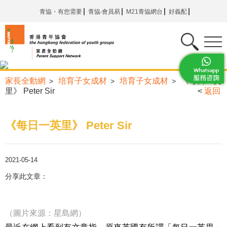
青協・有您需要
青協‧會員易
M21青協網台
好義配
家長全動網
培育子女成材
培育子女成材
《每日一英
>
>
>
里》 Peter Sir
<
返回
《每日一英里》 Peter Sir
2021-05-14
分享此文章：
（圖片來源：星島網）