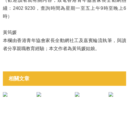
（歡迎讀者就有關內容，致電香港青年協會家長全動網熱
綫：2402 9230，查詢時間為星期一至五上午9時至晚上6
時）
黃筠媛
本欄由香港青年協會家長全動網社工及嘉賓輪流執筆，與讀
者分享親職教育經驗；本文作者為黃筠媛姑娘。
相關文章
培育子女成材
培育子女成材
《躺平製造者》鄭芷琪姑娘