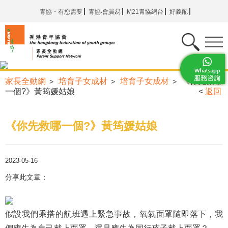
青協・有您需要
青協‧會員易
M21青協網台
好義配
家長全動網
培育子女成材
培育子女成材
《你先救哪
>
>
>
一個?》黃筠媛姑娘
<
返回
《你先救哪一個?》黃筠媛姑娘
2023-05-16
分享此文章：
假設我們乘搭的航班遇上緊急事故，氧氣面罩隨即落下，我