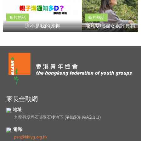
短片熱話
短片熱話
這不是我的興趣
家長全動網
地址
九龍觀塘坪石邨翠石樓地下 (港鐵彩虹站A2出口)
電郵
psn@hkfyg.org.hk