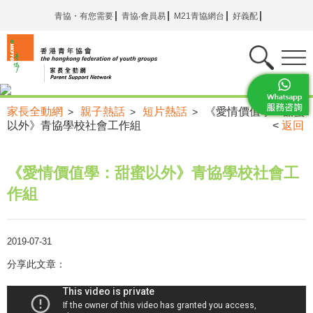
青協・有您需要
青協‧會員易
M21青協網台
好義配
家長全動網
親子熱話
短片熱話
《愛情價值學：甜蜜
>
>
>
以外》青協學校社會工作組
<
返回
《愛情價值學：甜蜜以外》青協學校社會工
作組
2019-07-31
分享此文章：