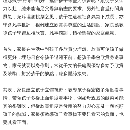
埋怨孩子做得不夠好，批評孩子未盡力讀書呢？縱使子女全
力以赴，總未能滿足父母無窮盡的要求。另外社會盛行問責
風氣，充斥埋怨挑剔之風，孩子在這種社會氣氛下成長，亦
學會凡事批評，很難建立欣賞與尊重的生活態度。家長應教
導孩子學習互相欣賞、凡事感謝，積極樂觀的家庭氣氛。
首先，家長在生活中對孩子多欣賞少埋怨。欣賞可使孩子做
得更好，埋怨只會令孩子退縮不前，想孩子學會欣賞身邊事
物，家長就要以身作則，常從子女的長處與優點多給予欣賞
及鼓勵，對於孩子的缺點，應多體諒接納。
其次，家長建立孩子立體視野﹕教導孩子從宏觀多角度看事
情，帶領孩子多從正面角度看事物，例如母親煮的餸菜可能
真的很難吃，但從欣賞角度是母親的努力與心意及一顆照顧
孩子的熱誠，家長須教導孩子看事物不要只看它的負面，也
要其看正面。