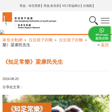
青協・有您需要
青協‧會員易
M21青協網台
好義配
家長全動網
拉近親子距離
拉近親子距離
《知足常
>
>
>
樂》梁康民先生
<
返回
《知足常樂》梁康民先生
2024-08-20
分享此文章：