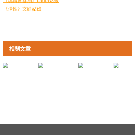
《玩轉青春期》Laura姑娘
《彈性》文廸姑娘
相關文章
拉近親子距離
拉近親子距離
《正視考試分數》梁康民
《家中的公關災難》鄭