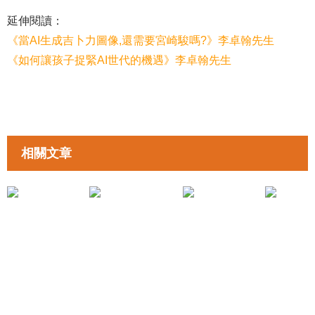
延伸閱讀：
《當AI生成吉卜力圖像,還需要宮崎駿嗎?》李卓翰先生
《如何讓孩子捉緊AI世代的機遇》李卓翰先生
相關文章
拉近親子距離
拉近親子距離
《子女復課小貼士》凌婉君姑娘