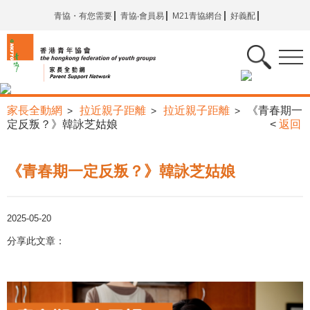
青協・有您需要
青協‧會員易
M21青協網台
好義配
家長全動網
拉近親子距離
拉近親子距離
《青春期一
>
>
>
定反叛？》韓詠芝姑娘
<
返回
《青春期一定反叛？》韓詠芝姑娘
2025-05-20
分享此文章：