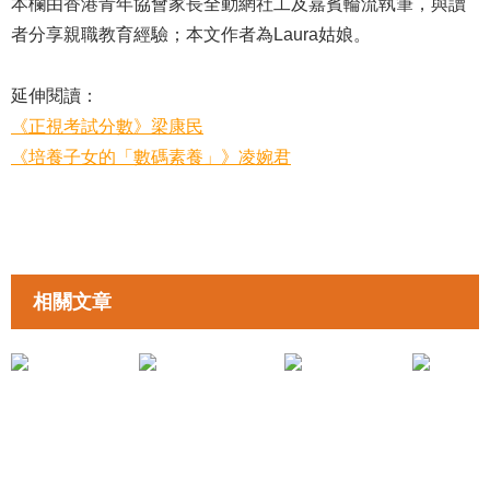
本欄由香港青年協會家長全動網社工及嘉賓輪流執筆，與讀
者分享親職教育經驗；本文作者為Laura姑娘。
延伸閱讀：
《正視考試分數》梁康民
《培養子女的「數碼素養」》凌婉君
相關文章
拉近親子距離
拉近親子距離
《把自己還給自己》黃筠媛姑娘
《打風落雨下的家長》Pete