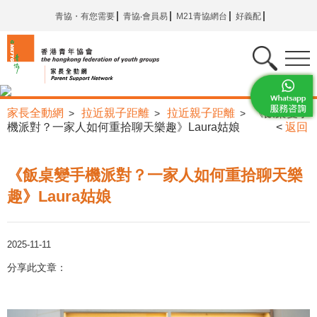
青協・有您需要
青協‧會員易
M21青協網台
好義配
家長全動網
拉近親子距離
拉近親子距離
《飯桌變手
>
>
>
機派對？一家人如何重拾聊天樂趣》Laura姑娘
<
返回
《飯桌變手機派對？一家人如何重拾聊天樂
趣》Laura姑娘
2025-11-11
分享此文章：