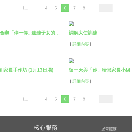
1...
4
5
6
7
8
VTC與青協合辦「停一停...聽聽子女的心聲」家長講座2023第一場
調解大使訓練
|
詳細內容
|
Chill家長手作坊 (1月13日場)
留一天與「你」喘息家長小組
|
詳細內容
|
1...
4
5
6
7
8