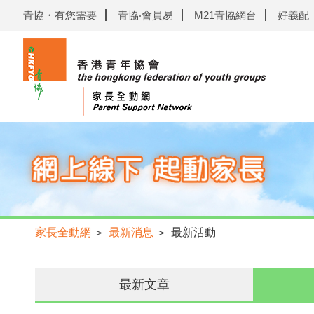
青協・有您需要
青協‧會員易
M21青協網台
好義配
家長全動網
最新消息
最新活動
>
>
最新文章