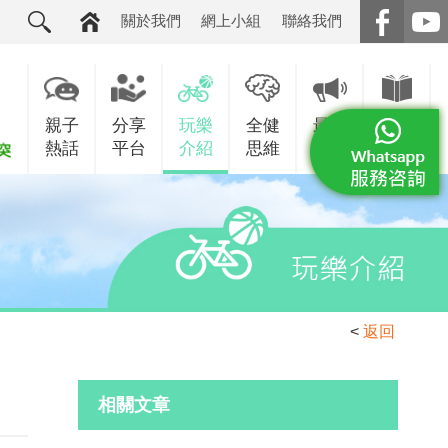
關於我們
網上小組
聯絡我們
親子
分享
玩樂
全健
最新
增值
熱話
平台
介紹
思維
消息
服務
<
返回
相關文章