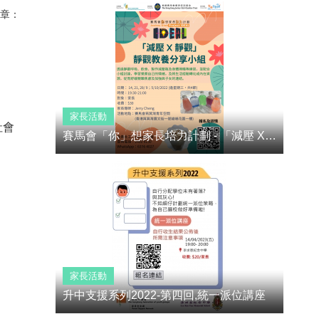
章：
家長活動
社會
賽馬會「你」想家長培力計劃 - 「減壓 X 靜觀」：靜觀教養分享小組
家長活動
升中支援系列2022-第四回,統一派位講座