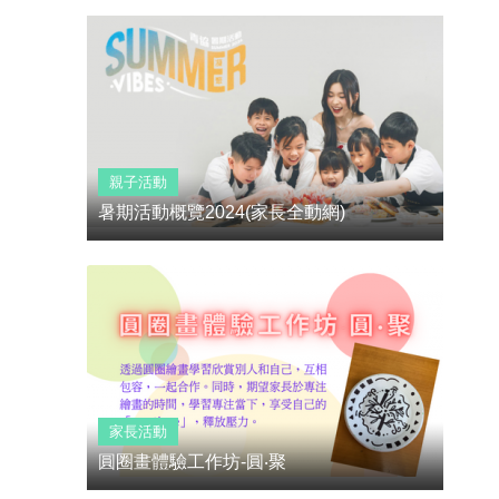
親子活動
暑期活動概覽2024(家長全動網)
家長活動
圓圈畫體驗工作坊-圓‧聚