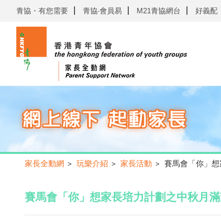
青協・有您需要
青協‧會員易
M21青協網台
好義配
家長全動網
玩樂介紹
家長活動
賽馬會「你」想
>
>
>
賽馬會「你」想家長培力計劃之中秋月滿