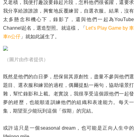
又老積，我便打趣說要錄起片段，怎料他們很雀躍，還要求
我分享給誰誰誰，興奮地反覆練習，自選衣服。結果，沒有
太多懸念和機心下，錄影了，還與他們一起為YouTube
Channel起名，選造型照。就這樣，「
Let’s Play Game by 車
車n公仔
」就如此誕生了。
（圖片由作者提供）
既然是他們的白日夢，想保留其原創性，盡量不參與他們選
題目、選衣服和練習的過程，偶爾提點一兩句，協助場景打
雜，幫忙錄影和上載。老實說，我很享受這個跟他們一起發
夢的經歷，也能順道訓練他們的組織和表達能力。每天一
集，期望至少能玩到這個「假期」的完結。
或許這只是一個seasonal dream，也可能是正向人生中的
lifelong mile。