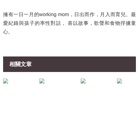
擁有一日一月的working mom，日出而作，月入而育兒。最
愛紀錄與孩子的率性對話， 喜以故事，歌聲和食物捊擄童
心。
相關文章
共享平台
專家分享
【Silence TV】家庭計劃及子女成長系列15：孩子性格被動，怎麼辦？
中醫教你7招告別「黃臉婆