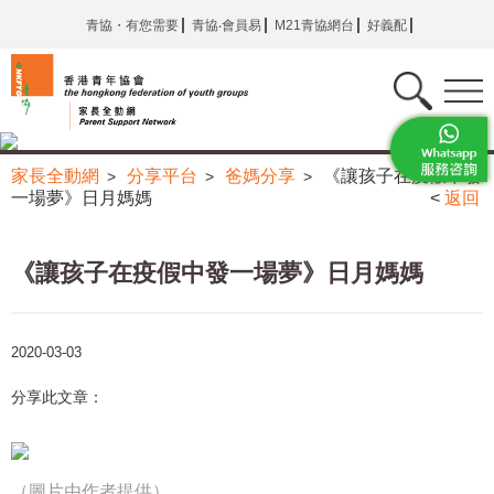
青協・有您需要
青協‧會員易
M21青協網台
好義配
家長全動網
分享平台
爸媽分享
《讓孩子在疫假中發
>
>
>
一場夢》日月媽媽
<
返回
《讓孩子在疫假中發一場夢》日月媽媽
2020-03-03
分享此文章：
（圖片由作者提供）