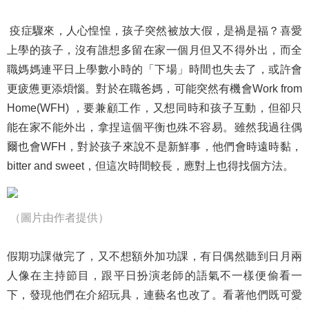
疫症驟來，人心惶惶，孩子突然被放大假，是禍是福？喜愛
上學的孩子，沒有誰想多留在家一個月但又不得外出，而全
職媽媽連平日上學數小時的「下場」時間也失去了，或許會
更疲憊更添煩惱。對於在職爸媽，可能突然有機會Work from
Home(WFH) ，要兼顧工作，又想同時和孩子互動，但卻只
能在家不能外出，拿捏這個平衡也殊不容易。雖然我過往偶
爾也會WFH，對於孩子來說不是新鮮事，他們會時遠時黏，
bitter and sweet，但這次時間較長，應對上也得找個方法。
（圖片由作者提供）
假期功課做完了，又不想額外加功課，有日偶然聽到日月兩
人像在主持節目，跟平日扮演老師的語氣不一樣便偷看一
下，發現他們在介紹玩具，連藝名也改了。看著他們既可愛