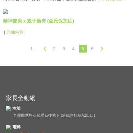
精神健康 x 親子衝突 (亞氏保加症)
|
詳細內容
|
1...
2
3
4
5
6
家長全動網
地址
九龍觀塘坪石邨翠石樓地下 (港鐵彩虹站A2出口)
電郵