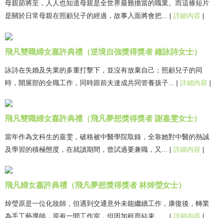
母親節將至，人人也知道母親是全世界最難擔當的職業。而這條短片
是關於日常母親在照顧兒子的經過，故事入面將會把...
|
詳細內容
|
飛凡雙職婦女嘉許典禮（逆境自強獎得獎者 鐘詠詩女士）
詠詩在失婚及失業的多重打擊下，並沒有放棄自己；照顧兒子的同
時，開展部的全職工作，同時跟前夫達成共同管養孩子...
|
詳細內容
|
飛凡雙職婦女嘉許典禮（飛凡夢想獎得獎者 謝嘉雯女士）
當年作為文科生的嘉雯，破格被中醫學院取錄，全靠她對中醫的熱誠
及學習的積極態度，在就讀期間，曾試過要兼職，又...
|
詳細內容
|
飛凡婦女嘉許典禮（飛凡夢想獎得獎者 林焯瑩女士）
焯瑩原是一位化妝師，但遇到交通意外未能繼續工作，康復後，轉業
為手工藝導師，原有一間工作室，但因加租而結束。...
|
詳細內容
|