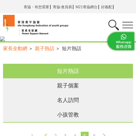
青協・有您需要
青協‧會員易
M21青協網台
好義配
家長全動網
親子熱話
短片熱話
>
>
短片熱話
親子個案
名人訪問
小孩管教
1...
2
3
4
5
6