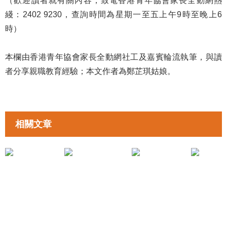
（歡迎讀者就有關內容，致電香港青年協會家長全動網熱
綫：2402 9230，查詢時間為星期一至五上午9時至晚上6
時）
本欄由香港青年協會家長全動網社工及嘉賓輪流執筆，與讀
者分享親職教育經驗；本文作者為鄭芷琪姑娘。
相關文章
拉近親子距離
拉近親子距離
《打開與子女溝通的大門》韓詠芝姑娘