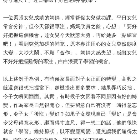
得寸進尺！」近日卻聽了角色逆轉的故事：
一位緊張女兒成績的媽媽，經常督促女兒做功課。平日女兒
常會分神，但今天卻很專注，媽媽欣賞之餘，心想：「要好
好把握這個機會，趁女兒今天狀態大勇，再給她多一點練習
吧！」看到突然加碼的補充，原本專注用心的女兒突然態度
大變，大吵大鬧，不願「合作」。媽媽大感失望，感慨女兒
不好好把握難得的專注，白白浪費了學習的機會。
以上述例子為例，有時候家長面對子女正面的轉變，高興之
餘還會很想把握當下，趁機提出更多要求，結果弄巧反拙，
令子女瞬間翻面。其實，有時候子女因着不同原因有好的轉
變，作為家長自然很開心，但要留意自己有沒有一時得意忘
形，令子女「後悔」變好？如果子女發現自己「變好」是會
令父母得意忘形，繼而得寸進尺、得一想二的話，他們很快
就會「學習」維持原狀，以不變應萬變，避免讓我們逼得太