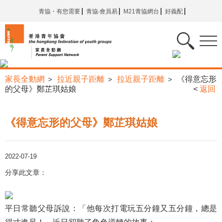
青協・有您需要
青協‧會員易
M21青協網台
好義配
家長全動網
拉近親子距離
拉近親子距離
《得意忘形
>
>
>
的父母》鄭芷琪姑娘
<
返回
《得意忘形的父母》鄭芷琪姑娘
2022-07-19
分享此文章：
平日常聽父母訴說：「他每次打電玩五分鐘又五分鐘，總是