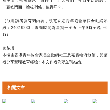
咗場交，輸咗個家，值得咩？」父母們，今日不妨想想：
「贏咗門面，輸咗關係，值得咩？」
（歡迎讀者就有關內容，致電香港青年協會家長全動網熱
綫：2402 9230，查詢時間為星期一至五上午9時至晚上6
時）
鄭芷琪
本欄由香港青年協會家長全動網社工及嘉賓輪流執筆，與讀
者分享親職教育經驗；本文作者為鄭芷琪姑娘。
相關文章
拉近親子距離
拉近親子距離
《停不了的自責》黃筠媛姑娘