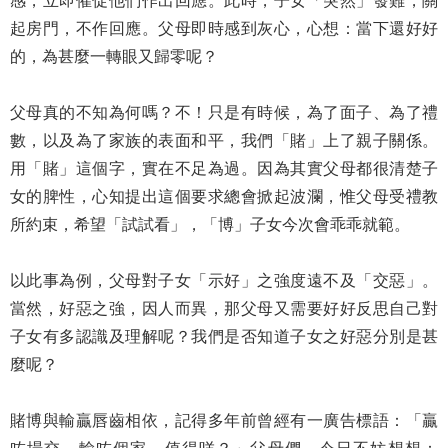
感，立即催促他們作出回應。此時，子女「突然」發難，關
起房門，不作回應。父母即時感到灰心，心想：當下還好好
的，為甚麼一轉眼又歸零呢？
父母真的不知為何嗎？不！只是有時候，為了面子、為了禮
數，以及為了家族的表面和平，我們「賭」上了親子關係。
用「賭」這個字，實在不足為過。因為其實父母都很清楚子
女的脾性，心知提出這個要求總會掀起波瀾，惟父母受禮教
所約束，希望「試試看」，「博」子女今次會乖乖就範。
以此事為例，父母對子女「示好」之強度遠不及「交惡」。
當然，好惡之強，因人而異，那父母又需要好好反思自己對
子女有多認識及理解呢？我們是否知道子女之好惡分別是甚
麼呢？
賭博與輸贏唇齒相依，記得多年前曾經有一廣告標語：「贏