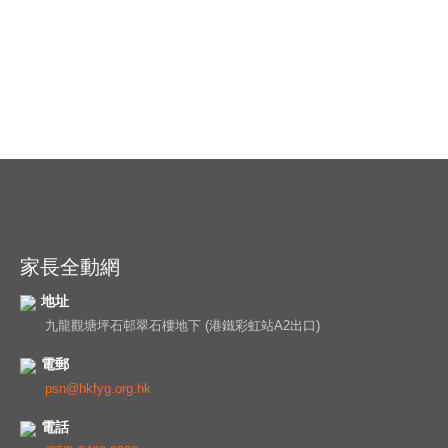
家長全動網
地址
九龍觀塘坪石邨翠石樓地下 (港鐵彩虹站A2出口)
電郵
psn@hkfyg.org.hk
電話