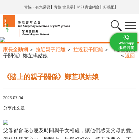
青協・有您需要
青協‧會員易
M21青協網台
好義配
家長全動網
拉近親子距離
拉近親子距離
《賭上的親
>
>
>
子關係》鄭芷琪姑娘
<
返回
《賭上的親子關係》鄭芷琪姑娘
2023-07-04
分享此文章：
父母都會花心思及時間與子女相處，讓他們感受父母的愛。