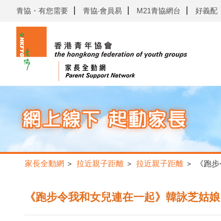
青協・有您需要
青協‧會員易
M21青協網台
好義配
家長全動網
拉近親子距離
拉近親子距離
《跑步
>
>
>
《跑步令我和女兒連在一起》韓詠芝姑娘