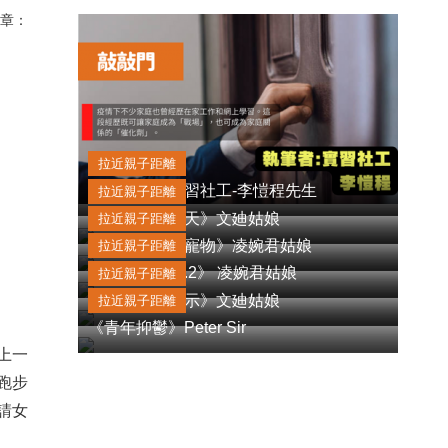
章：
拉近親子距離
《敲敲門》實習社工-李愷程先生
拉近親子距離
《與孩子聊聊天》文廸姑娘
拉近親子距離
《小孩也能養寵物》凌婉君姑娘
拉近親子距離
《真的戀愛了.2》 凌婉君姑娘
拉近親子距離
《安全感的啟示》文廸姑娘
拉近親子距離
《青年抑鬱》Peter Sir
上一
跑步
請女