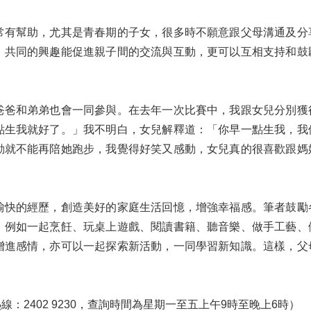
常有幫助，尤其是青春期的子女，很多時不願意跟父母溝通及分
。共同的興趣能促進親子間的交流與互動，更可以互相支持和鼓
爸爸和弟弟也會一同參與。在去年一次比賽中，我跟女兒分別獲
點生我就好了。」我不明白，女兒解釋道：「你早一點生我，我
動就不能再陪她跑步，我覺得好笑又感動，女兒真的很喜歡跟媽
愉快的經歷，創造美好的家庭生活回憶，增強幸福感。筆者鼓勵
，例如一起烹飪、玩桌上遊戲、閱讀書籍、聽音樂、做手工藝、
增進感情，亦可以一起探索新活動，一同學習新知識。這樣，父
2402 9230，查詢時間為星期一至五上午9時至晚上6時）