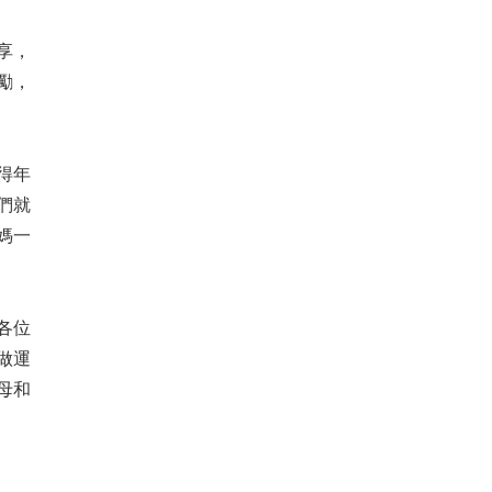
享，
勵，
得年
們就
媽一
各位
做運
母和