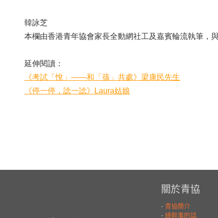
韓詠芝
本欄由香港青年協會家長全動網社工及嘉賓輪流執筆，
延伸閱讀：
《考試「悅」——和「孩」共處》梁康民先生
《停一停，諗一諗》Laura姑娘