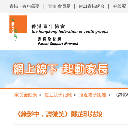
青協・有您需要
青協‧會員易
M21青協網台
好義配
家長全動網
拉近親子距離
拉近親子距離
《錄影
>
>
>
《錄影中，請微笑》鄭芷琪姑娘