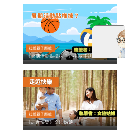
拉近親子距離
《暑期活動點樣揀？》楊慧莊姑娘
拉近親子距離
《走近快樂》文廸姑娘