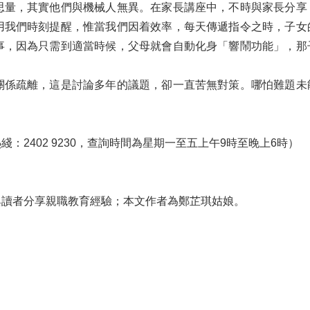
思量，其實他們與機械人無異。在家長講座中，不時與家長分享
用我們時刻提醒，惟當我們因着效率，每天傳遞指令之時，子女
事，因為只需到適當時候，父母就會自動化身「響鬧功能」，那
關係疏離，這是討論多年的議題，卻一直苦無對策。哪怕難題未
2402 9230，查詢時間為星期一至五上午9時至晚上6時）
與讀者分享親職教育經驗；本文作者為鄭芷琪姑娘。