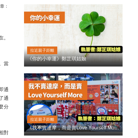
章：
在。
拉近親子距離
《你的小幸運》鄭芷琪姑娘
。當
即通
了通
麼分
拉近親子距離
《我不賣達摩，而是賣Love Yourself More》鄭芷琪姑娘
相對