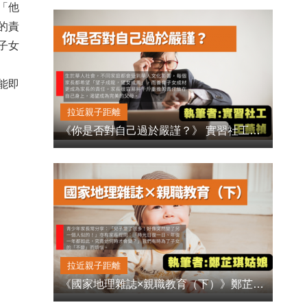
「他
的責
子女
能即
拉近親子距離
《你是否對自己過於嚴謹？》 實習社工王燕禎姑娘
拉近親子距離
《國家地理雜誌×親職教育（下）》鄭芷琪姑娘