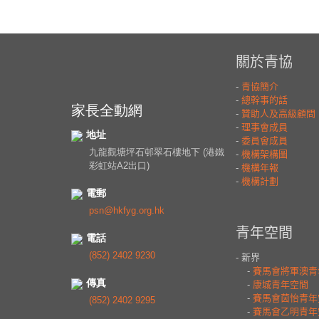
家長全動網
地址
九龍觀塘坪石邨翠石樓地下 (港鐵
彩虹站A2出口)
電郵
psn@hkfyg.org.hk
電話
(852) 2402 9230
傳真
(852) 2402 9295