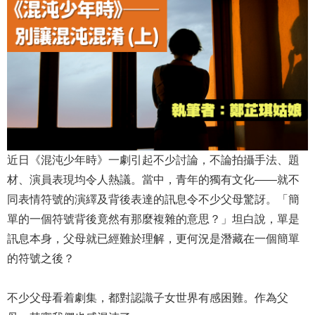
近日《混沌少年時》一劇引起不少討論，不論拍攝手法、題
材、演員表現均令人熱議。當中，青年的獨有文化——就不
同表情符號的演繹及背後表達的訊息令不少父母驚訝。「簡
單的一個符號背後竟然有那麼複雜的意思？」坦白說，單是
訊息本身，父母就已經難於理解，更何況是潛藏在一個簡單
的符號之後？
不少父母看着劇集，都對認識子女世界有感困難。作為父