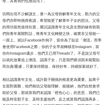
母，其實我們也感混沌了。
坊間出現不少解讀文，逐一為父母拆解青年文化，勤力的父
母們亦即時挑燈夜讀，希望能更了解青年子女的想法。父母
的用功當然值得欣賞，嘗試認識青年文化及生態的確有助我
們與青年展開對話，惟青年文化轉變之快，確實非父母能一
一跟上。就以Facebook作例子，當你為了貼近「潮流」而學
會使用Facebook之際，你的子女早就轉移至Instagram，當
你向Instagram邁步，他們又已用Threads了。不是說父母可
以就此放棄追上潮流、認識子女，只是我們毋須因未能緊貼
而自責/憂慮，只要保持開放、保持好奇，持續探索就好了。
相比認識青年文化，或許親子關係的根基更為重要。如果子
女面對困難，他們相信父母能理解、能接納，他們自然會求
助於父母，那就算我們未認識「橙色心心」的意思，我們已
能及時安慰子女、及時支援他們。反之就算我們認識再多，