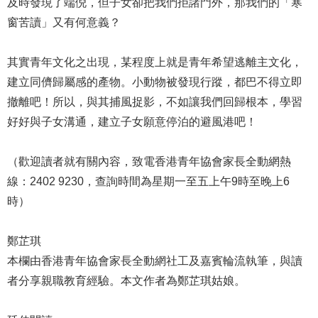
及時發現了端倪，但子女卻把我們拒諸門外，那我們的「寒
窗苦讀」又有何意義？
其實青年文化之出現，某程度上就是青年希望逃離主文化，
建立同儕歸屬感的產物。小動物被發現行蹤，都巴不得立即
撤離吧！所以，與其捕風捉影，不如讓我們回歸根本，學習
好好與子女溝通，建立子女願意停泊的避風港吧！
（歡迎讀者就有關內容，致電香港青年協會家長全動網熱
線：2402 9230，查詢時間為星期一至五上午9時至晚上6
時）
鄭芷琪
本欄由香港青年協會家長全動網社工及嘉賓輪流執筆，與讀
者分享親職教育經驗。本文作者為鄭芷琪姑娘。