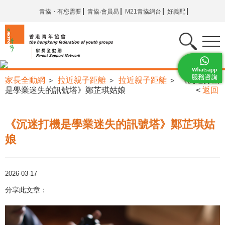
青協・有您需要
青協‧會員易
M21青協網台
好義配
家長全動網
拉近親子距離
拉近親子距離
《沉迷打機
>
>
>
是學業迷失的訊號塔》鄭芷琪姑娘
<
返回
《沉迷打機是學業迷失的訊號塔》鄭芷琪姑
娘
2026-03-17
分享此文章：