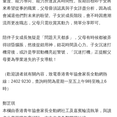
量度、能力導向、能力所達及具時間性。長期目標即子女將
來希望從事的職業，父母毋須認真與子女詳盡分析，因為或
會減退他們對未來的盼望。子女於成長階段，會不時因應潮
流而更改職志，父母只需欣賞其動力，簡單分享即可。
陪伴子女成長無疑是「問題天天都多」，父母有時候都被弄
得頭昏腦脹，然後捉錯用神，錯花時間及心力。子女沉迷打
機背後，或許是學習動機亮起警號，「沉迷打機」正提醒父
母要為學業迷失的子女導航！
（歡迎讀者就有關內容，致電香港青年協會家長全動網熱
線：2402 9230，查詢時間為星期一至五上午9時至晚上6
時）
鄭芷琪
本欄由香港青年協會家長全動網社工及嘉賓輪流執筆，與讀