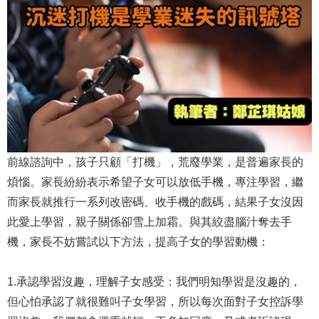
前線諮詢中，孩子只顧「打機」，荒廢學業，是普遍家長的
煩惱。家長紛紛表示希望子女可以放低手機，專注學習，繼
而家長就推行一系列改密碼、收手機的戲碼，結果子女沒因
此愛上學習，親子關係卻雪上加霜。與其絞盡腦汁奪去手
機，家長不妨嘗試以下方法，提高子女的學習動機：
1.承認學習沒趣，理解子女感受：我們明知學習是沒趣的，
但心怕承認了就很難叫子女學習，所以每次面對子女控訴學