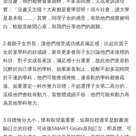
習沒趣，我們都會避重就輕，不多加回應，又或者訴諸現
實：「沒趣又怎樣？大家都是要學習呀！現今社會，讀大學
是基本啦……」其實，同理子女的感受，有助他們感覺被明
白，較願意敞開心扉，與我們分享他們的困難。
2.着眼子女所長，讓他們感受成功感及滿足感：比起欣賞子
女於某學科的好成績，家長更多會與子女討論他們未達標的
科目。對子女成長來說，滿足感十分重要，故此他們更喜歡
沉醉於自己擅長的學科。如果家長制止，提醒不如多花時間
於不逮的學科，他們可能會感挫敗，連喜歡的學科都會疏
遠。如要選定一科作努力目標，不妨選擇子女第二高分的，
這樣他們會較有動力，當整體成績不俗，他們可能有動力再
為其他學科努力。
3.目標無分大小，懷有盼望最重要：短期目標通常是默書測
驗訂立的目標，可依循SMART Goals原則訂立，即具體、可