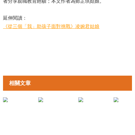
者分享親職教育經驗；本文作者為鄭芷琪姑娘。
延伸閱讀：
《從三個「我」助孩子面對挑戰》凌婉君姑娘
相關文章
拉近親子距離
拉近親子距離
《換個身份陪你長大：家長在三個家庭階段的必修課》陳卓然先生
《在節日中表達愛》凌