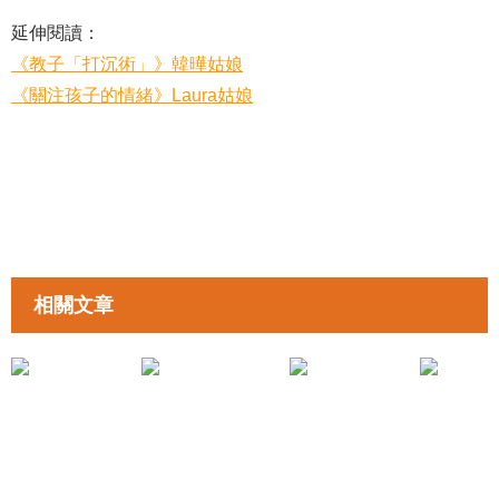
延伸閱讀：
《教子「打沉術」》韓曄姑娘
《關注孩子的情緒》Laura姑娘
相關文章
拉近親子距離
拉近親子距離
《廿一世紀的母慈子孝》鄭芷琪姑娘
《自私的謊言》鄭芷