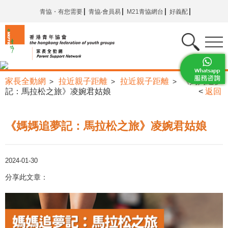
青協・有您需要
青協‧會員易
M21青協網台
好義配
家長全動網
拉近親子距離
拉近親子距離
《媽媽追夢
>
>
>
記：馬拉松之旅》凌婉君姑娘
<
返回
《媽媽追夢記：馬拉松之旅》凌婉君姑娘
2024-01-30
分享此文章：