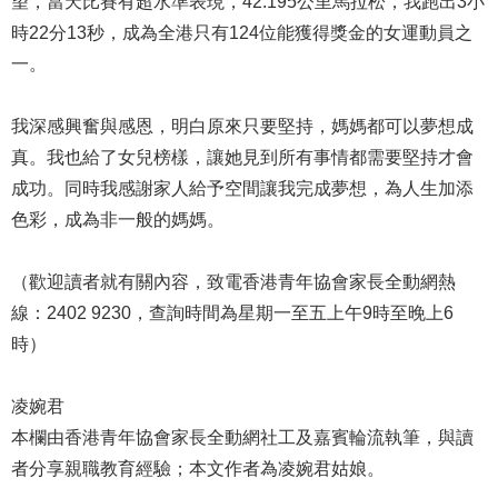
望，當天比賽有超水準表現，42.195公里馬拉松，我跑出3小
時22分13秒，成為全港只有124位能獲得獎金的女運動員之
一。
我深感興奮與感恩，明白原來只要堅持，媽媽都可以夢想成
真。我也給了女兒榜樣，讓她見到所有事情都需要堅持才會
成功。同時我感謝家人給予空間讓我完成夢想，為人生加添
色彩，成為非一般的媽媽。
（歡迎讀者就有關內容，致電香港青年協會家長全動網熱
線：2402 9230，查詢時間為星期一至五上午9時至晚上6
時）
凌婉君
本欄由香港青年協會家長全動網社工及嘉賓輪流執筆，與讀
者分享親職教育經驗；本文作者為凌婉君姑娘。