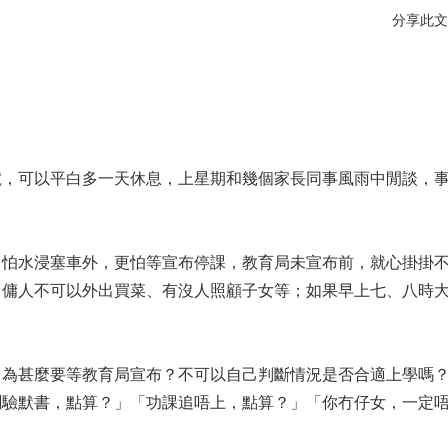
分享此文
號，可以平白多一天休息，上星期和幾個家長同事風雨中閒談，
了怕水浸塞車外，更怕等宣布停課，教育局未宣布前，就心掛掛
中傭人不可以外出買菜、有沒人照顧子女等；如果早上七、八時
？
，為甚麼要等教育局宣布？不可以自己判斷情況是否合適上學嗎
測驗默書，點算？」「功課追唔上，點算？」「你冇仔女，一定