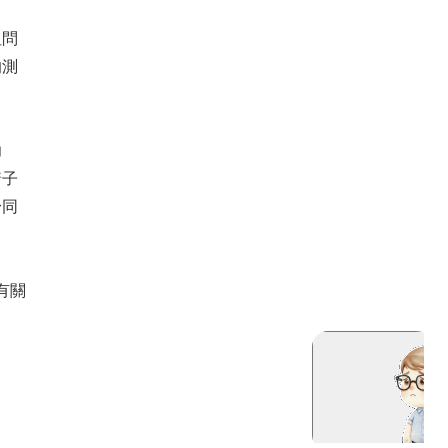
但問
的測
功
着子
身同
有關