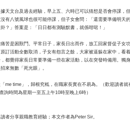
根據天文台及過去經驗，早上五、六時已可以猜想是否會停課，
使沒有八號風球也很可能停課，但子女會問：「還需要準備明天
啱卦？」答案是：「日日都有測驗默書，就係咁啱！」
個痛苦是困獸鬥。平常日子，家長日出而作，放工回家督促子女
下原訂活動全數取消，子女有怨言之餘，大家被逼躲在家中，看
論，都覺得家長日常要準備一些在家活動，以在突發時備用。獨
然招來無數「死光眼」。
me time」，歸根究柢，在職家長實在不易為。（歡迎讀者就
0，查詢時間為星期一至五上午10時至晚上6時）
分享親職教育經驗；本文作者為Peter Sir。