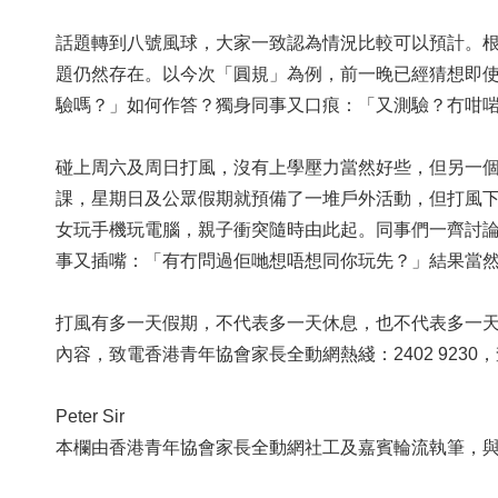
話題轉到八號風球，大家一致認為情況比較可以預計。
題仍然存在。以今次「圓規」為例，前一晚已經猜想即
驗嗎？」如何作答？獨身同事又口痕：「又測驗？冇咁
碰上周六及周日打風，沒有上學壓力當然好些，但另一
課，星期日及公眾假期就預備了一堆戶外活動，但打風
女玩手機玩電腦，親子衝突隨時由此起。同事們一齊討
事又插嘴：「有冇問過佢哋想唔想同你玩先？」結果當
打風有多一天假期，不代表多一天休息，也不代表多一天「
內容，致電香港青年協會家長全動網熱綫：2402 923
Peter Sir
本欄由香港青年協會家長全動網社工及嘉賓輪流執筆，與讀者