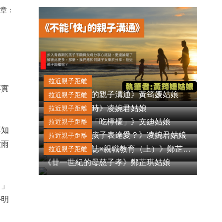
章：
拉近親子距離
事實
《不能「快」的親子溝通》黃筠媛姑娘
拉近親子距離
《當情緒出現時》凌婉君姑娘
拉近親子距離
《當孩子請你「吃檸檬」》文廸姑娘
拉近親子距離
不知
《你「識」向孩子表達愛？》凌婉君姑娘
拉近親子距離
大雨
《國家地理雜誌×親職教育（上）》鄭芷琪姑娘
拉近親子距離
《廿一世紀的母慈子孝》鄭芷琪姑娘
？」
唔明