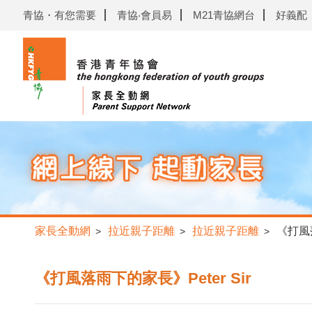
青協・有您需要
青協‧會員易
M21青協網台
好義配
家長全動網
拉近親子距離
拉近親子距離
《打風落
>
>
>
《打風落雨下的家長》Peter Sir