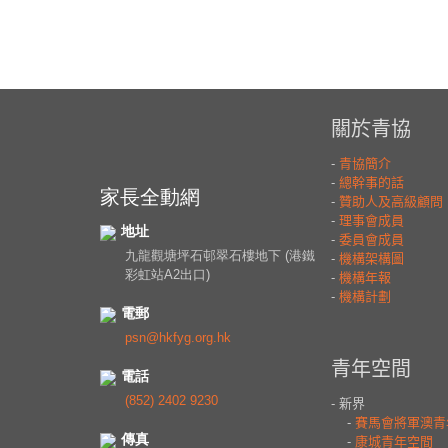
家長全動網
地址
九龍觀塘坪石邨翠石樓地下 (港鐵
彩虹站A2出口)
電郵
psn@hkfyg.org.hk
電話
(852) 2402 9230
傳真