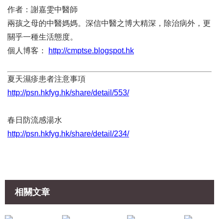
作者：謝嘉雯中醫師
兩孩之母的中醫媽媽。深信中醫之博大精深，除治病外，更
關乎一種生活態度。
個人博客：
http://cmptse.blogspot.hk
夏天濕疹患者注意事項
http://psn.hkfyg.hk/share/detail/553/
春日防流感湯水
http://psn.hkfyg.hk/share/detail/234/
相關文章
爸媽分享
共享平台
《讓孩子在疫假中發一場夢》日月媽媽
HKFYG e-giving 網