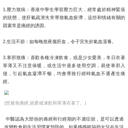
1.壓力致病：香港中學生學習壓力巨大，經常處於精神緊張
的狀態，使肝氣疏泄失常導致氣血瘀滯，這些和情緒有關的
因素常是痛經的誘因。
2.生活不節：如每晚熬夜傷肝血，令子宮失於氣血濡養。
3.寒邪致痛：喜歡各種冷凍飲食，或是少女愛美，冬日衣著
單薄又不注意保暖，或生活中過多使用空調，易使寒邪入
侵，引起氣血凝滯不暢，均會導致行經時氣血不通產生痛
經。
(想避免痛經,就要戒凍飲和單薄衣著了。)
中醫認為大部份的痛經和行經期的不適症狀，是可以透過
改變飲食和生活習慣來預防的。如果媽媽能協助女兒在生活