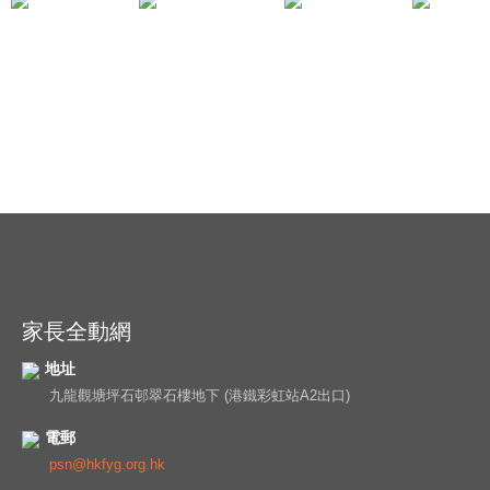
家長全動網
地址
九龍觀塘坪石邨翠石樓地下 (港鐵彩虹站A2出口)
電郵
psn@hkfyg.org.hk