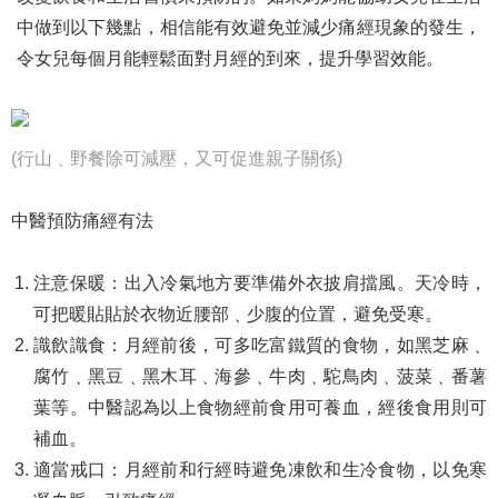
中做到以下幾點，相信能有效避免並減少痛經現象的發生，
令女兒每個月能輕鬆面對月經的到來，提升學習效能。
(行山﹑野餐除可減壓，又可促進親子關係)
中醫預防痛經有法
注意保暖：出入冷氣地方要準備外衣披肩擋風。天冷時，
可把暖貼貼於衣物近腰部﹑少腹的位置，避免受寒。
識飲識食：月經前後，可多吃富鐵質的食物，如黑芝麻﹑
腐竹﹑黑豆﹑黑木耳﹑海參﹑牛肉﹑駝鳥肉﹑菠菜﹑番薯
葉等。中醫認為以上食物經前食用可養血，經後食用則可
補血。
適當戒口：月經前和行經時避免凍飲和生冷食物，以免寒