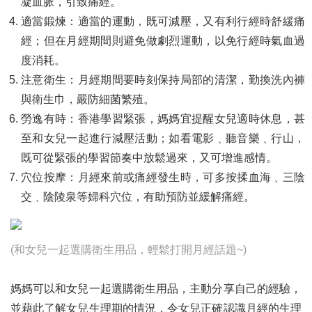
凝血脈，引致痛經。
適當鍛煉：適當的運動，既可減壓，又有利行經時舒緩痛
經；但在月經期間則避免做劇烈運動，以免行經時氣血過
度消耗。
注意衛生：月經期間要時刻保持局部的清潔，勤換洗內褲
與衛生巾，嚴防細菌繁殖。
勞逸有時：香港學習緊張，媽媽宜提醒女兒適時休息，甚
至和女兒一起進行減壓活動；如看電影﹑聽音樂﹑行山，
既可從緊張的學習節奏中放鬆過來，又可增進感情。
穴位按摩：月經來前或痛經發生時，可多按揉血海﹑三陰
交﹑陰陵泉等婦科穴位，有助預防並緩解痛經。
(和女兒一起選購衛生用品，輕鬆打開月經話題~)
媽媽可以和女兒一起選購衛生用品，主動分享自己的經驗，
並藉此了解女兒生理期的情況，令女兒正確認識月經的生理