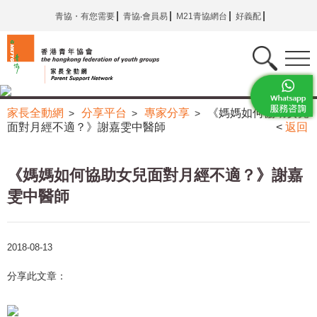
青協・有您需要
青協‧會員易
M21青協網台
好義配
家長全動網
分享平台
專家分享
《媽媽如何協助女兒
>
>
>
面對月經不適？》謝嘉雯中醫師
<
返回
《媽媽如何協助女兒面對月經不適？》謝嘉
雯中醫師
2018-08-13
分享此文章：