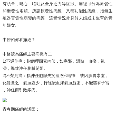
有頭暈﹑噁心﹑嘔吐及全身乏力等症狀。痛經可分為原發性
和繼發性兩類。所謂原發性痛經，又稱功能性痛經，指無生
殖器官質性病變的痛經，這種情況常見於未婚或未生育的青
年婦女。
中醫如何看痛經？
中醫認為痛經主要病機有二：
1)不通則痛：指病理因素內伏，如寒邪﹑濕熱﹑血瘀﹑氣
滯，導致沖任胞脈閉阻。
2)不榮則痛：指沖任胞脈失於溫煦和濡養；或因脾胃素虛，
化源匱乏，氣血虛少，行經後血海氣血愈虛，不能濡養子宮
﹑沖任而引致疼痛。
青春期痛經的誘因：