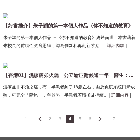
【好書推介】朱子穎的第一本個人作品《你不知道的教育》
朱子穎的第一本個人作品 －《你不知道的教育》終於面世！本書藉着
朱校長的前瞻性教育思維，認為創新和再創新才應...
|
詳細內容
|
【香港01】濕疹痛如火燒 公立新症輪候逾一年 醫生：社會忽視患者致慘劇
濕疹並非不治之症，有一半患者到了18歲左右，由於免疫系統日漸成
熟，可完全「斷尾」，至於另一半患者若積極及持續...
|
詳細內容
|
1...
2
3
4
5
6
...7