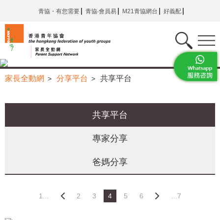
青協・有您需要
青協‧會員易
M21青協網台
好義配
家長全動網
分享平台
共享平台
>
>
共享平台
專家分享
爸媽分享
1...
2
3
4
5
6
...7